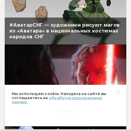
#АватарСНГ — художники рисуют магов
из «Аватара» в национальных костюмах
народов СНГ
Мы используем cookie. Находясь на сайте вы
соглашаетесь на
обработку персональных
данных.
Арт: концепты к черновой версии IX
Принять
эпизода «Звёздных войн»