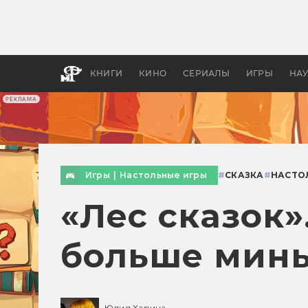
Как с
фильм
бы «В
КНИГИ
КИНО
СЕРИАЛЫ
ИГРЫ
НА
РЕКЛАМА
Игры
|
Настольные игры
#
СКАЗКА
#
НАСТО
«Лес сказок»
больше минь
Юлия Харина