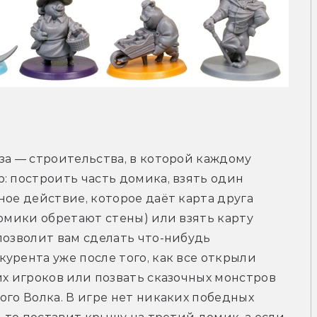
за — строительства, в которой каждому 
: построить часть домика, взять один 
ое действие, которое даёт карта друга 
омики обретают стены) или взять карту 
позволит вам сделать что-нибудь 
урента уже после того, как все открыли 
их игроков или позвать сказочных монстров 
го Волка. В игре нет никаких победных 