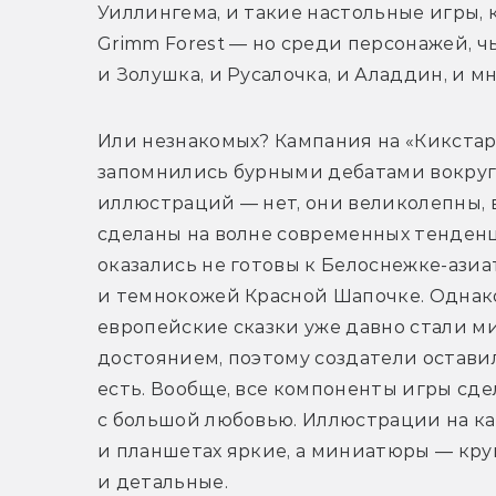
Уиллингема, и такие настольные игры, к
Grimm Forest — но среди персонажей, чь
и Золушка, и Русалочка, и Аладдин, и м
Или незнакомых? Кампания на «Кикстар
запомнились бурными дебатами вокруг
иллюстраций — нет, они великолепны, в
сделаны на волне современных тенденц
оказались не готовы к Белоснежке-азиат
и темнокожей Красной Шапочке. Однако
европейские сказки уже давно стали м
достоянием, поэтому создатели оставил
есть. Вообще, все компоненты игры сде
с большой любовью. Иллюстрации на кар
и планшетах яркие, а миниатюры — кру
и детальные.