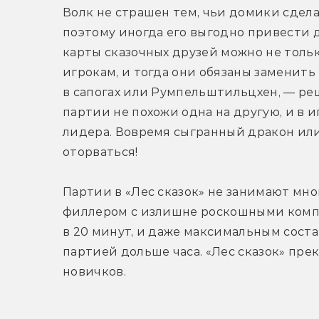
Волк не страшен тем, чьи домики сделан
поэтому иногда его выгодно привести 
карты сказочных друзей можно не тольк
игрокам, и тогда они обязаны заменить 
в сапогах или Румпельштильцхен, — реш
партии не похожи одна на другую, и в 
лидера. Вовремя сыгранный дракон или 
оторваться!
Партии в «Лес сказок» не занимают мног
филлером с излишне роскошными компо
в 20 минут, и даже максимальным соста
партией дольше часа. «Лес сказок» пре
новичков.