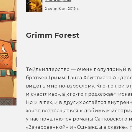
2 сентября 2019 г.
Grimm Forest
Тейлкиллерство — очень популярный в X
братьев Гримм, Ганса Христиана Андерс
видеть мир по-взрослому. Кто-то при эт
и счастливо», а кто-то продолжает иск
Но и в тех, и в других остаётся внутре
хочет возвращаться к любимым историям
у нас появляются романы Сапковского и
«Зачарованной» и «Однажды в сказке», т