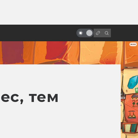
от
Советские и российские фильмы
ужасов: от «Вия» до «Гоголя»
ес, тем