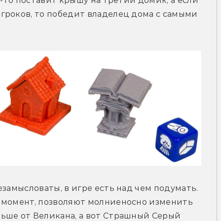
о-то поставит крышу на третий домик, а если 
гроков, то победит владелец дома с самыми 
замысловаты, в игре есть над чем подумать. 
 момент, позволяют молниеносно изменить 
ьше от Великана, а вот Страшный Серый 