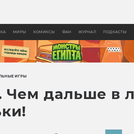
оздавались «Страшилы»:
«Одиссея» Нолана: что эт
, без которого не было
фильм сделал с Гомером и
ластелина колец»
Древней Грецией
УКА
МИРЫ
КОМИКСЫ
ФАН
ЖУРНАЛ
ПОДКАСТЫ
ЛЬНЫЕ ИГРЫ
. Чем дальше в л
ки!