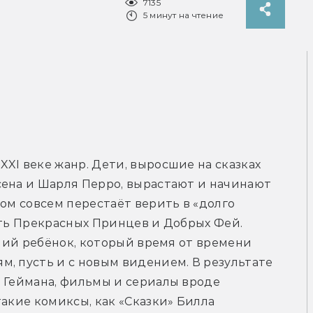
7135
5 минут на чтение
XI веке жанр. Дети, выросшие на сказках 
ена и Шарля Перро, вырастают и начинают 
ом совсем перестаёт верить в «долго 
ать Прекрасных Принцев и Добрых Фей. 
нний ребёнок, который время от времени 
, пусть и с новым видением. В результате 
 Геймана, фильмы и сериалы вроде 
акие комиксы, как «Сказки» Билла 