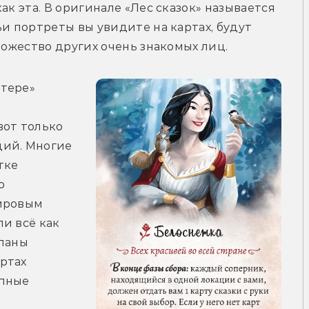
ак эта. В оригинале «Лес сказок» называется 
и портреты вы увидите на картах, будут 
ножество других очень знакомых лиц.
тере» 
 
от только 
ий. Многие 
ке 
 
ировым 
и всё как 
ланы 
тах 
пные 