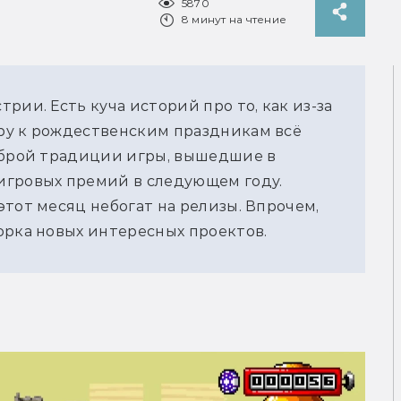
5870
8 минут на чтение
ии. Есть куча историй про то, как из-за 
у к рождественским праздникам всё 
оброй традиции игры, вышедшие в 
гровых премий в следующем году. 
тот месяц небогат на релизы. Впрочем, 
орка новых интересных проектов.