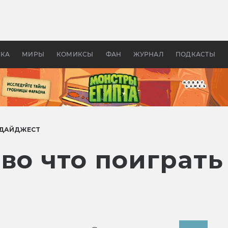
 фильмы смотреть в
Как создавались «Страшил
те 2026? В мире —
фильм, без которого не б
липсис, в России —
бы «Властелина колец»
ие комедии
УКА
МИРЫ
КОМИКСЫ
ФАН
ЖУРНАЛ
ПОДКАСТЫ
ДАЙДЖЕСТ
во что поиграть