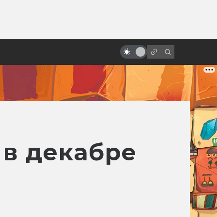
ы»:
Самые странные мультфильмы
ыло
про Бэтмена: Брюс Ли, фурри и
Лавкрафт
 в декабре