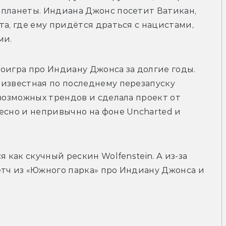
 планеты. Индиана Джонс посетит Ватикан, 
а, где ему придётся драться с нацистами, 
ми.
оигра про Индиану Джонса за долгие годы. 
известная по последнему перезапуску 
возможных трендов и сделала проект от 
есно и непривычно на фоне Uncharted и 
 как скучный рескин Wolfenstein. А из-за 
тч из «Южного парка» про Индиану Джонса и 