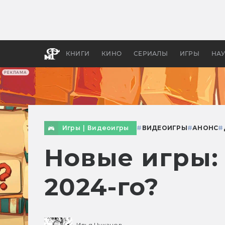
Какие
авгус
апока
детск
КНИГИ
КИНО
СЕРИАЛЫ
ИГРЫ
НА
РЕКЛАМА
Игры
|
Видеоигры
#
ВИДЕОИГРЫ
#
АНОНС
#
Новые игры: 
2024-го?
Илья Цуканов