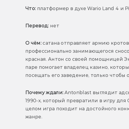
Что:
 платформер в духе Wario Land 4 и P
Перевод:
 нет
О чём: 
сатана отправляет армию кротов
профессионально занимающегося сносом з
красная. Антон со своей помощницей Эн
паре помогает владелец казино, которы
посещать его заведение, только чтобы о
Почему ждали: 
Antonblast выглядит адс
1990-х, который превратили в игру для 
целом игра походит на достойного конку
жанре. 