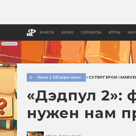
Как с
фильм
бы «В
КНИГИ
КИНО
СЕРИАЛЫ
ИГРЫ
НА
РЕКЛАМА
Кино
|
Обзоры кино
#
СУПЕРГЕРОИ
#
MARVE
«Дэдпул 2»: 
нужен нам п
Игорь Хованский