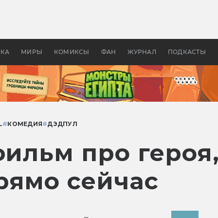
оздавались «Страшилы»:
«Одиссея» Нолана: что эт
, без которого не было
фильм сделал с Гомером и
ластелина колец»
Древней Грецией
УКА
МИРЫ
КОМИКСЫ
ФАН
ЖУРНАЛ
ПОДКАСТЫ
L
#
КОМЕДИЯ
#
ДЭДПУЛ
фильм про героя
рямо сейчас