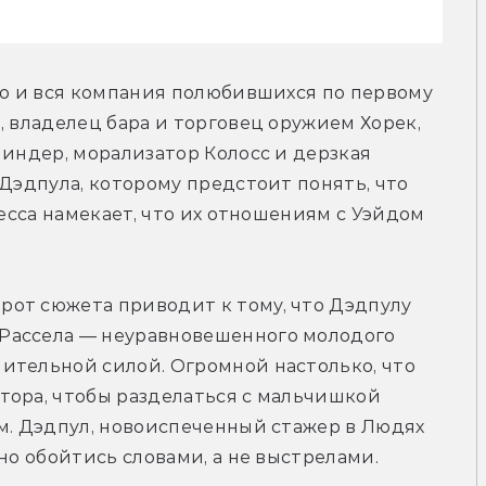
но и вся компания полюбившихся по первому 
 владелец бара и торговец оружием Хорек, 
пиндер, морализатор Колосс и дерзкая 
Дэдпула, которому предстоит понять, что 
несса намекает, что их отношениям с Уэйдом 
от сюжета приводит к тому, что Дэдпулу 
Рассела — неуравновешенного молодого 
ительной силой. Огромной настолько, что 
тора, чтобы разделаться с мальчишкой 
м. Дэдпул, новоиспеченный стажер в Людях 
но обойтись словами, а не выстрелами.