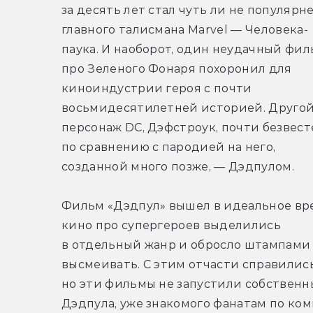
за десять лет стал чуть ли не популярне
главного талисмана Marvel — Человека-
паука. И наоборот, один неудачный фил
про Зеленого Фонаря похоронил для 
киноиндустрии героя с почти 
восьмидесятилетней историей. Другой
персонаж DC, Дэфстроук, почти безвесте
по сравнению с пародией на него, 
созданной много позже, — Дэдпулом.
Фильм «Дэдпул» вышел в идеальное вре
кино про супергероев выделились 
в отдельный жанр и обросло штампами 
высмеивать. С этим отчасти справились
но эти фильмы не запустили собственн
Дэдпула, уже знакомого фанатам по ком