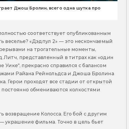
играет Джош Бролин, всего одна шутка про
олностью соответствует опубликованным 
ь веселье? «Дэдпул 2» — это нескончаемый 
ерерывами на трогательные моменты, 
д Литч, представленный в титрах как «один 
не Уике", прекрасно справился с балансом 
ажами Райана Рейнольдса и Джоша Бролина 
а. Герои проходят все стадии от открытой 
, постоянно обмениваются колкостями 
ь возвращение Колосса. Его бой с другим 
 украшение фильма. Точно в цель бьет 