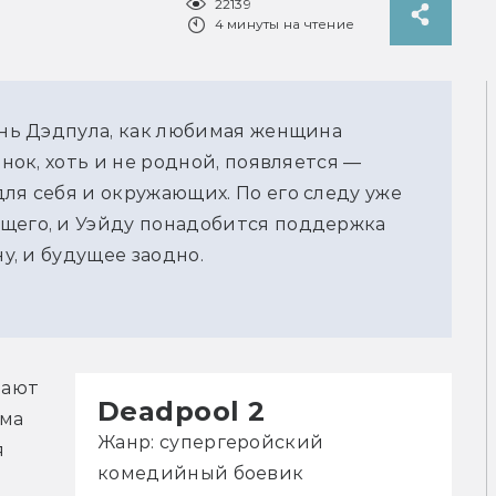
22139
4 минуты на чтение
изнь Дэдпула, как любимая женщина
ёнок, хоть и не родной, появляется —
ля себя и окружающих. По его следу уже
ущего, и Уэйду понадобится поддержка
ну, и будущее заодно.
ают 
Deadpool 2
ма 
Жанр: супергеройский
 
комедийный боевик