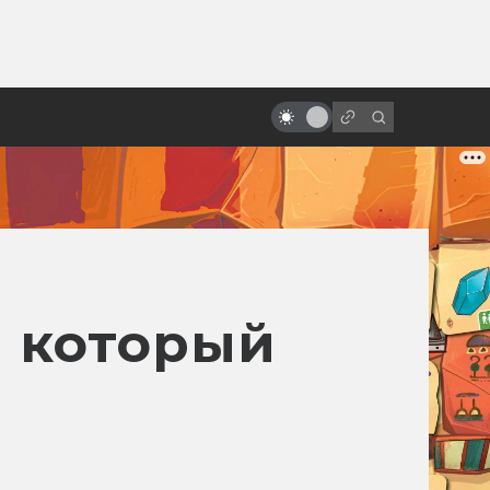
от
Почему фантастика приносит
миллиарды
, который