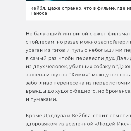
Кейбл. Даже странно, что в фильме, где 
Таноса
Не балующий интригой сюжет фильма п
спойлерам, но разве можно заспойлерит
ураган из гэгов и пуль с небольшими п
в самый раз, чтобы перевести дух. Дэви
из двух человек, убивших собаку в "Джо
экшена и шуток. "Химия" между персон
заботливо перенесена из первоисточник
вражды до худого-бедного, но броманса
и тумаками.
Кроме Дэдпула и Кейбла, стоит отметит
здоровяком из вселенной «Людей Икс» —