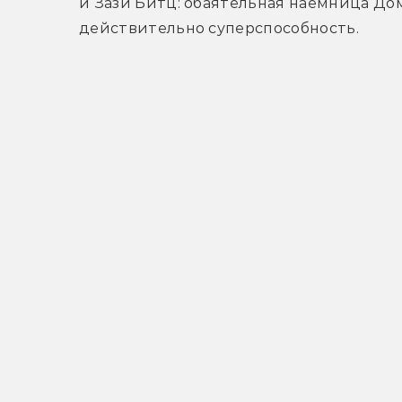
и Зази Битц: обаятельная наемница Дом
действительно суперспособность.