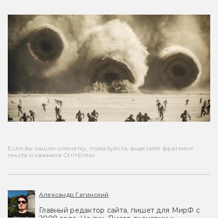
только в романе «Мессия Дюны», и это,
по сути, происходит за кадром. Здесь
же эта война сразу вводится в
повествование, поэтому финал
картины выглядит промежуточным и
требует продолжения.
Если вы нашли опечатку, пожалуйста, выделите фрагмент
текста и нажмите Ctrl+Enter.
Александр Гагинский
Главный редактор сайта, пишет для МирФ с