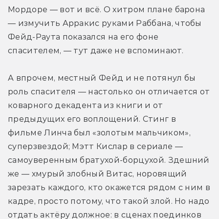
Мордоре — вот и всё. О хитром плане барона 
— измучить Арракис руками Раббана, чтобы 
Фейд-Раута показался на его фоне 
спасителем, — тут даже не вспоминают.
А впрочем, местный Фейд и не потянул бы 
роль спасителя — настолько он отличается от 
коварного декадента из книги и от 
предыдущих его воплощений. Стинг в 
фильме Линча был «золотым мальчиком», 
суперзвездой; Мэтт Кислар в сериале — 
самоуверенным братухой-борцухой. Здешний 
же — хмурый злобный Витас, норовящий 
зарезать каждого, кто окажется рядом с ним в 
кадре, просто потому, что такой злой. Но надо 
отдать актёру должное: в сценах поединков 