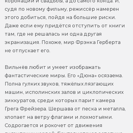
коронации и свадьбы, а до самого конца. И, 
судя по новому фильму, режиссёр намерен 
этого добиться, пойдя на большие риски. 
Даже если ему придётся отступить от книги 
там, где не решалась ни одна другая 
экранизация. Похоже, мир Фрэнка Герберта 
не отпускает его.
Вильнёв любит и умеет изображать 
фантастические миры. Его «Дюна» осязаема. 
Полна гулких звуков, тяжёлых лязгающих 
машин, исполинских залов и циклопических 
зиккуратов, среди которых парит камера 
Грега Фрейзера. Шершава от песка и металла, 
хлопает на ветру флагами и лохмотьями. 
Содрогается и рокочет от движения 