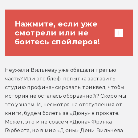
Нажмите, если уже
смотрели или не
боитесь спойлеров!
Если помните, в книге (и обеих
Неужели Вильнёву уже обещали третью 
предыдущих экранизациях) Пол в
часть? Или это блеф, попытка заставить 
финале не просто убивает
студию профинансировать триквел, чтобы 
Харконненов, а становится
история не осталась оборванной? Скоро мы 
императором всей галактики. Он
это узнаем. И, несмотря на отступления от 
берёт в жёны Ирулан, переносит
книги, будем болеть за «Дюну» в прокате. 
столицу на Арракис и начинает
Может, это и не совсем «Дюна» Фрэнка 
править. О событиях его правления мы
Герберта, но в мир «Дюны» Дени Вильнёва 
узнаём уже в следующей книге.