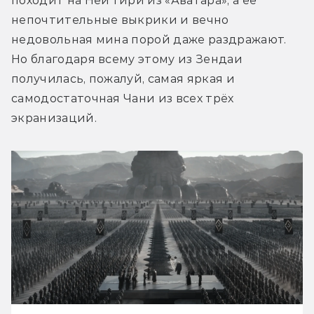
походит на Ней’тири из «Аватара», а её 
непочтительные выкрики и вечно 
недовольная мина порой даже раздражают. 
Но благодаря всему этому из Зендаи 
получилась, пожалуй, самая яркая и 
самодостаточная Чани из всех трёх 
экранизаций.