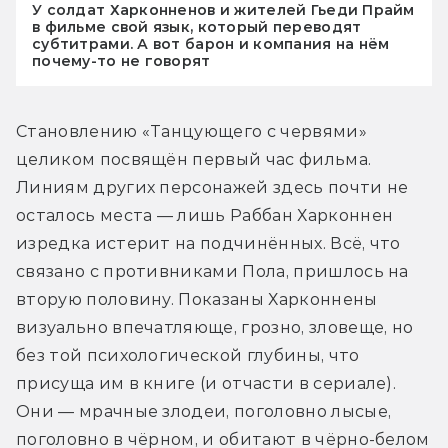
У солдат Харконненов и жителей Гьеди Прайм
в фильме свой язык, который переводят
субтитрами. А вот барон и компания на нём
почему-то не говорят
Становлению «Танцующего с червями» 
целиком посвящён первый час фильма. 
Линиям других персонажей здесь почти не 
осталось места — лишь Раббан Харконнен 
изредка истерит на подчинённых. Всё, что 
связано с противниками Пола, пришлось на 
вторую половину. Показаны Харконнены 
визуально впечатляюще, грозно, зловеще, но 
без той психологической глубины, что 
присуща им в книге (и отчасти в сериале). 
Они — мрачные злодеи, поголовно лысые, 
поголовно в чёрном, и обитают в чёрно-белом 