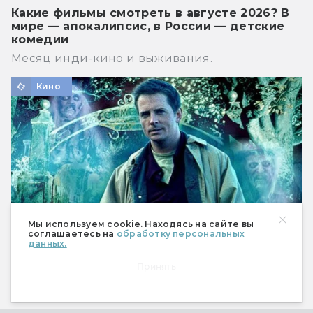
Какие фильмы смотреть в августе 2026? В
мире — апокалипсис, в России — детские
комедии
Месяц инди-кино и выживания.
Кино
Мы используем cookie. Находясь на сайте вы
соглашаетесь на
обработку персональных
данных.
Принять
Как создавались «Страшилы»: фильм, без
которого не было бы «Властелина колец»