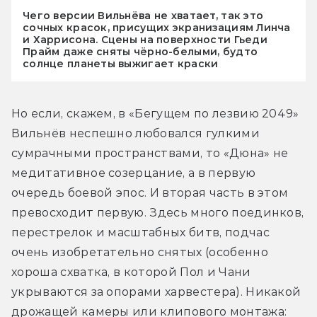
Чего версии Вильнёва не хватает, так это
сочных красок, присущих экранизациям Линча
и Харрисона. Сцены на поверхности Гьеди
Прайм даже сняты чёрно-белыми, будто
солнце планеты выжигает краски
Но если, скажем, в «Бегущем по лезвию 2049» 
Вильнёв неспешно любовался гулкими 
сумрачными пространствами, то «Дюна» не 
медитативное созерцание, а в первую 
очередь боевой эпос. И вторая часть в этом 
превосходит первую. Здесь много поединков, 
перестрелок и масштабных битв, подчас 
очень изобретательно снятых (особенно 
хороша схватка, в которой Пол и Чани 
укрываются за опорами харвестера). Никакой 
дрожащей камеры или клипового монтажа: 