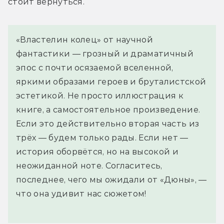
стоит вернуться.
В фильме же после победы над
«Властелин колец» от научной
Харконненами всё только начинается.
фантастики — грозный и драматичный
Великие дома империи присылают
эпос с почти осязаемой вселенной,
боевые корабли на орбиту Арракиса и
яркими образами героев и бруталистской
отказываются признать Пола
эстетикой. Не просто иллюстрация к
императором. Пол командует
книге, а самостоятельное произведение.
Стилгару вести его воинов «в рай»,
Если это действительно вторая часть из
они отправляются на битву с армадой
трёх — будем только рады. Если нет —
великих домов, и фильм
история оборвётся, но на высокой и
заканчивается.
неожиданной ноте. Согласитесь,
последнее, чего мы ожидали от «Дюны», —
Таким образом Вильнёв торопит
что она удивит нас сюжетом!
события. О джихаде, устроенном
сторонниками Муад’диба и унёсшем
60 миллиардов жизней, мы узнаём