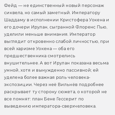
Фейд — не единственный новый персонаж 
сиквела, но самый заметный. Императору 
Шаддаму в исполнении Кристофера Уокена и 
его дочери Ирулан, сыгранной Флоренс Пью, 
уделили меньше внимания. Император 
выглядит откровенно слабой личностью, при 
всей харизме Уокена — оба его 
предшественника смотрелись 
внушительнее. А вот Ирулан показана весьма 
умной, хотя и вынужденно пассивной; ей 
уделена более важная роль человека-
экспозиции. Через неё Вильнёв подробнее 
раскрывает ту сторону сюжета, о которой не 
все помнят: план Бене Гессерит по 
выведению императора-сверхчеловека.