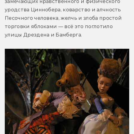
замечающих нравственного и физического 
уродства Циннобера, коварство и алчность 
Песочного человека, желчь и злоба простой 
торговки яблоками — всё это поглотило 
улицы Дрездена и Бамберга.