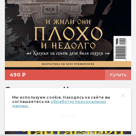
490 ₽
Купить
Спецвыпуск «Настольные
ролевые игры»
Мы используем cookie. Находясь на сайте вы
соглашаетесь на
обработку персональных
данных.
Принять