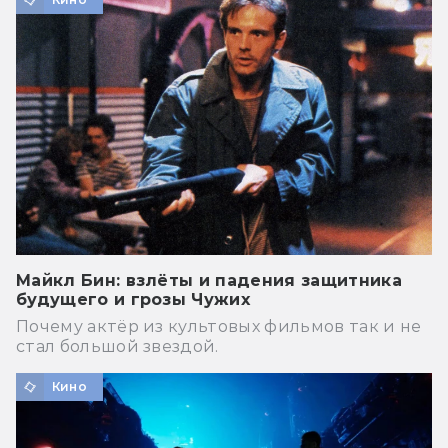
Майкл Бин: взлёты и падения защитника
будущего и грозы Чужих
Почему актёр из культовых фильмов так и не
стал большой звездой.
Кино