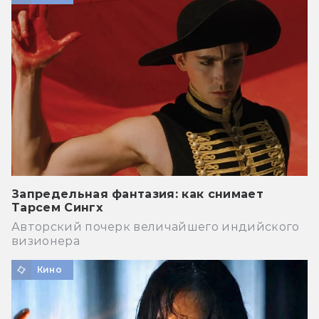
Запредельная фантазия: как снимает
Тарсем Сингх
Авторский почерк величайшего индийского
визионера
Кино