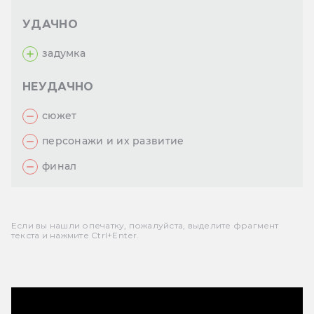
УДАЧНО
задумка
НЕУДАЧНО
сюжет
персонажи и их развитие
финал
Если вы нашли опечатку, пожалуйста, выделите фрагмент
текста и нажмите Ctrl+Enter.