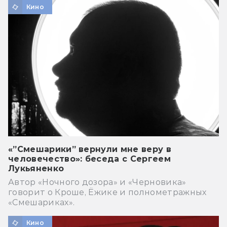
Кино
«”Смешарики” вернули мне веру в
человечество»: беседа с Сергеем
Лукьяненко
Автор «Ночного дозора» и «Черновика»
говорит о Кроше, Ёжике и полнометражных
«Смешариках».
Кино