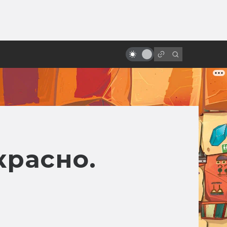
от
Как создавался «Трон:
Наследие»: фильм, застывший на
лезвии
красно.