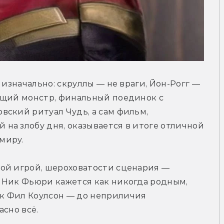
 изначально: скруллы — не враги, Йон-Рогг — 
ющий монстр, финальный поединок с 
ский ритуал Чудь, а сам фильм, 
а злобу дня, оказывается в итоге отличной 
миру.
ой игрой, шероховатости сценария — 
 Ник Фьюри кажется как никогда родным, 
к Фил Коулсон — до неприличия 
асно всё.