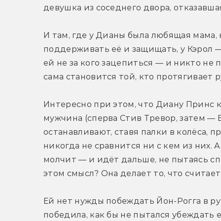
девушка из соседнего двора, отказавша
И там, где у Дианы была любящая мама,
поддерживать её и защищать, у Кэрол —
ей не за кого зацепиться — и никто не п
сама становится той, кто протягивает р
Интересно при этом, что Диану Принс 
мужчина (сперва Стив Тревор, затем — Б
останавливают, ставя палки в колёса, п
никогда не сравнится ни с кем из них. 
молчит — и идёт дальше, не пытаясь спо
этом смысл? Она делает то, что считае
Ей нет нужды побеждать Йон-Рогга в р
победила, как бы не пытался убеждать 