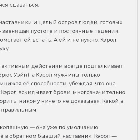
яся сдаваться.
 наставники и целый остров людей, готовых 
 звенящая пустота и постоянные падения, 
омогает ей встать. А ей и не нужно. Кэрол 
уку.
к активным действиям всегда подталкивает 
рюс Уэйн), а Кэрол мужчины только 
ринижая её способности, убеждая, что она 
А Кэрол вскидывает брови, многозначительно 
рить, никому ничего не доказывая. Какой в 
т правильным.
укопашную — она уже по умолчанию 
её в обратном бывший наставник. Кэрол — 