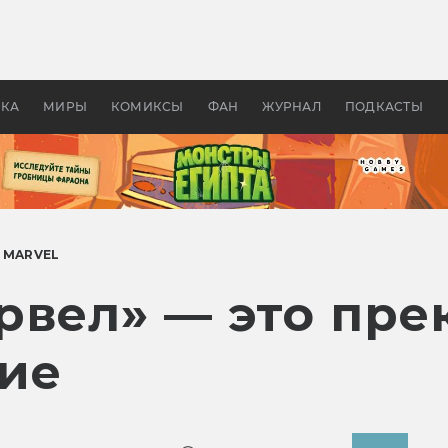
оздавались «Страшилы»:
«Одиссея» Нолана: что эт
, без которого не было
фильм сделал с Гомером и
ластелина колец»
Древней Грецией
УКА
МИРЫ
КОМИКСЫ
ФАН
ЖУРНАЛ
ПОДКАСТЫ
 MARVEL
рвел» — это пре
ие