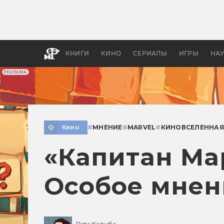
Как с
фильм
бы «В
КНИГИ
КИНО
СЕРИАЛЫ
ИГРЫ
НА
РЕКЛАМА
Кино
#
МНЕНИЕ
#
MARVEL
#
КИНОВСЕЛЕННАЯ
«Капитан Ма
Особое мнен
Рита Каруба