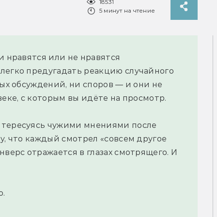
18531
5 минут на чтение
и нравятся или не нравятся
 легко предугадать реакцию случайного
ных обсуждений, ни споров — и они не
веке, с которым вы идёте на просмотр.
нтересуясь чужими мнениями после
у, что каждый смотрел «совсем другое
нверс отражается в глазах смотрящего. И
о.