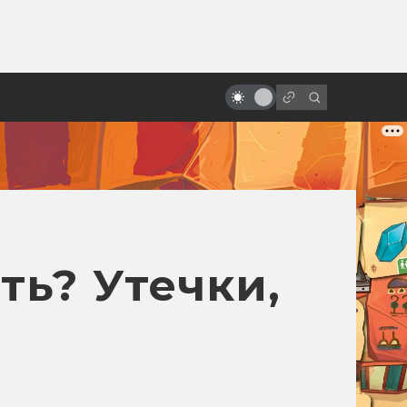
от
Лицо со шрамом. Как снимали
«Гарри Поттер и философский
камень»
ть? Утечки,