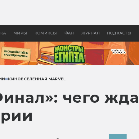
оздавались «Страшилы»:
«Одиссея» Нолана: что эт
, без которого не было
фильм сделал с Гомером и
ластелина колец»
Древней Грецией
УКА
МИРЫ
КОМИКСЫ
ФАН
ЖУРНАЛ
ПОДКАСТЫ
ИИ
#
КИНОВСЕЛЕННАЯ MARVEL
инал»: чего жда
ории