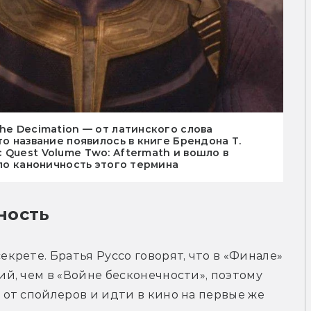
he Decimation — от латинского слова
то название появилось в книге Брендона Т.
 Quest Volume Two: Aftermath и вошло в
ало каноничность этого термина
ность
рете. Братья Руссо говорят, что в «Финале» 
, чем в «Войне бесконечности», поэтому 
от спойлеров и идти в кино на первые же 