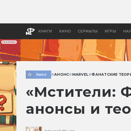
Как с
фильм
бы «В
КНИГИ
КИНО
СЕРИАЛЫ
ИГРЫ
НА
РЕКЛАМА
Кино
#
АНОНС
#
MARVEL
#
ФАНАТСКИЕ ТЕОР
«Мстители: Ф
анонсы и те
Алексей Ионов