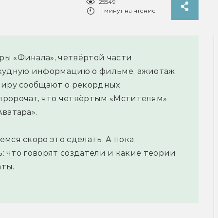
25549
11 минут на чтение
ры «Финала», четвёртой части
скудную информацию о фильме, ажиотаж
миру сообщают о рекордных
пророчат, что четвёртым «Мстителям»
ватара».
мся скоро это сделать. А пока
ь: что говорят создатели и какие теории
ты.