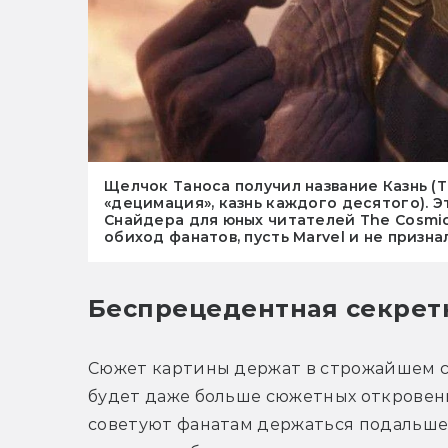
Щелчок Таноса получил название Казнь (T
«децимация», казнь каждого десятого). Э
Снайдера для юных читателей The Cosmic
обиход фанатов, пусть Marvel и не призн
Беспрецедентная секрет
Сюжет картины держат в строжайшем сек
будет даже больше сюжетных откровений
советуют фанатам держаться подальше 