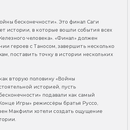
ойны бесконечности». Это финал Саги 
ет истории, в которые вошли события всех 
Железного человека». «Финал» должен 
ии героев с Таносом, завершить несколько 
хам, поставить точку в истории нескольких 
ак вторую половину «Войны 
стоятельной историей, пусть 
есконечности» подавали как самый 
Конце Игры» режиссёры братья Руссо, 
вен Макфили хотели создать ощущение 
тории.