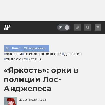
Кино
|
Обзоры кино
#
ФЭНТЕЗИ
#
ГОРОДСКОЕ ФЭНТЕЗИ
#
ДЕТЕКТИВ
#
УИЛЛ СМИТ
#
NETFLIX
«Яркость»: орки в
полиции Лос-
Анджелеса
Дарья Беленкова