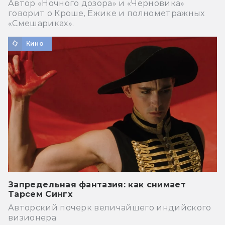
Автор «Ночного дозора» и «Черновика»
говорит о Кроше, Ёжике и полнометражных
«Смешариках».
Кино
Запредельная фантазия: как снимает
Тарсем Сингх
Авторский почерк величайшего индийского
визионера