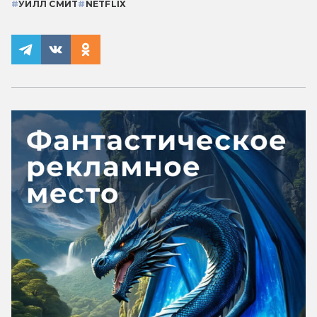
#
УИЛЛ СМИТ
#
NETFLIX