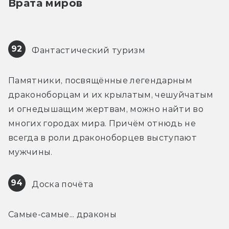
Врата миров
92
 Фантастический туризм
Памятники, посвящённые легендарным 
драконоборцам и их крылатым, чешуйчатым 
и огнедышащим жертвам, можно найти во 
многих городах мира. Причём отнюдь не 
всегда в роли драконоборцев выступают 
мужчины.
94
 Доска почёта
Самые-самые... драконы