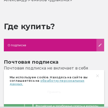
Где купить?
О подписке
Почтовая подписка
Почтовая подписка не включает в себя
спецвыпуски «Мира фантастики»
. Их
Мы используем cookie. Находясь на сайте вы
соглашаетесь на
обработку персональных
необходимо приобретать отдельно.
данных.
Принять