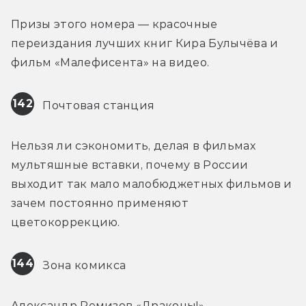
Призы этого номера — красочные 
переиздания лучших книг Кира Булычёва и 
фильм «Малефисента» на видео.
142
 Почтовая станция
Нельзя ли сэкономить, делая в фильмах 
мультяшные вставки, почему в России 
выходит так мало малобюджетных фильмов и 
зачем постоянно применяют 
цветокоррекцию.
144
 Зона комикса
Александр Ремизов «Драконы!»