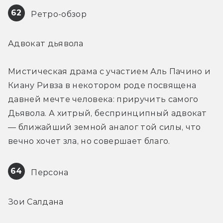
62
 Ретро-обзор
Адвокат дьявола
Мистическая драма с участием Аль Пачино и 
Киану Ривза в некотором роде посвящена 
давней мечте человека: приручить самого 
Дьявола. А хитрый, беспринципный адвокат 
— ближайший земной аналог той силы, что 
вечно хочет зла, но совершает благо.
64
 Персона
Зои Салдана