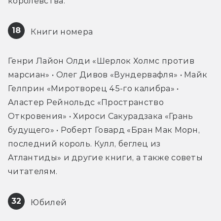
королевства.
18
 Книги номера
Генри Лайон Олди «Шерлок Холмс против 
марсиан» • Олег Дивов «Вундервафля» • Майк 
Гелприн «Миротворец 45-го калибра» • 
Аластер Рейнольдс «Пространство 
Откровения» • Хироси Сакурадзака «Грань 
будущего» • Роберт Говард «Бран Мак Морн, 
последний король. Кулл, беглец из 
Атлантиды» и другие книги, а также советы 
читателям.
32
 Юбилей