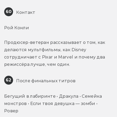
60
 Контакт
Рой Конли
Продюсер-ветеран рассказывает о том, как 
делаются мультфильмы, как Disney 
сотрудничает с Pixar и Marvel и почему два 
режиссёра лучше, чем один.
62
 После финальных титров
Бегущий в лабиринте • Дракула • Семейка 
монстров • Если твоя девушка — зомби • 
Ровер