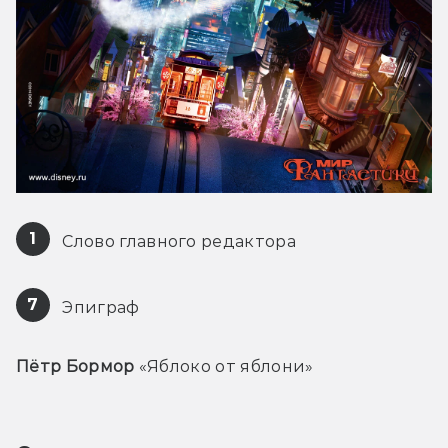
1
 Слово главного редактора
7
 Эпиграф
Пётр Бормор
 «Яблоко от яблони»