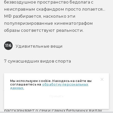
безвоздушное пространство бедолага с 
неисправным скафандром просто лопается... 
МФ разбирается, насколько эти 
популяризированные кинематографом 
образы соответствуют реальности.
116
 Удивительные вещи
7 сумасшедших видов спорта
В Книге рекордов Гиннесса есть рекорд, 
Мы используем cookie. Находясь на сайте вы
посвящённый дальности метания коровьей 
соглашаетесь на
обработку персональных
данных.
лепёшки. Чего только люди не придумают! 
Более того, они в это играют, проводят 
Принять
чемпионаты и учреждают федерации. МФ 
рассказывает о семи самых безумных видах 