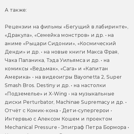
А также:
Рецензии на фильмы «Бегущий в лабиринте», 
«Дракула», «Семейка монстров» и др. • на 
аниме «Рыцари Сидонии», «Космический 
Денди» и др. • на новые книги Макса Фрая, 
Чака Паланика, Тэда Уильямса и др. • на 
комиксы «Ведьмак», «Сага» и «Капитан 
Америка» • на видеоигры Bayonetta 2, Super 
Smash Bros. Destiny и др. • на настолки 
«Подземелье» и X-Wing • на музыкальные 
диски Perturbator, Machinae Supremacy и др. • 
Отчёт с Комик-кона • Дети-супергерои • 
Интервью с Алексом Кошем и проектом 
Mechanical Pressure • Эпиграф Петра Бормора • 