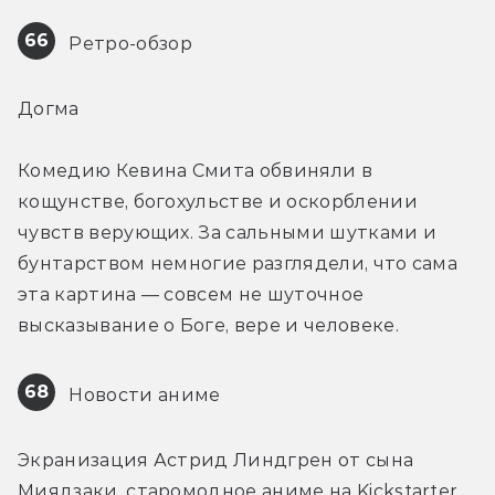
66
 Ретро-обзор
Догма
Комедию Кевина Смита обвиняли в 
кощунстве, богохульстве и оскорблении 
чувств верующих. За сальными шутками и 
бунтарством немногие разглядели, что сама 
эта картина — совсем не шуточное 
высказывание о Боге, вере и человеке.
68
 Новости аниме
Экранизация Астрид Линдгрен от сына 
Миядзаки, старомодное аниме на Kickstarter, 