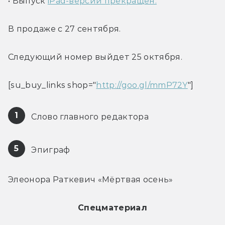
• Выпуск 
iPad-версии прекращён.
В продаже с 27 сентября.
Следующий номер выйдет 25 октября.
[su_buy_links shop="
http://goo.gl/mmP72Y
"]
1
 Слово главного редактора
5
 Эпиграф
Элеонора Раткевич «Мёртвая осень»
Спецматериал