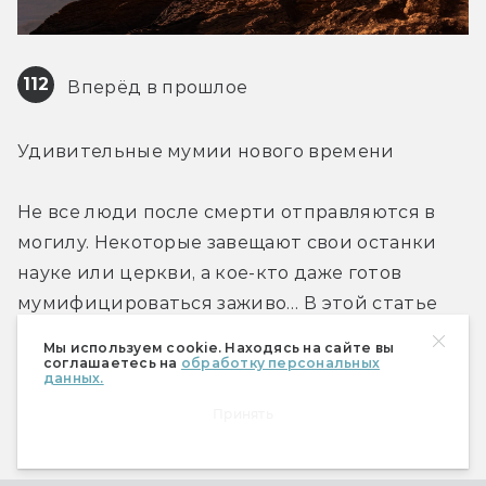
112
 Вперёд в прошлое
Удивительные мумии нового времени
Не все люди после смерти отправляются в 
могилу. Некоторые завещают свои останки 
науке или церкви, а кое-кто даже готов 
мумифицироваться заживо… В этой статье 
мы расскажем о людях, чьи посмертные 
Мы используем cookie. Находясь на сайте вы
приключения не менее интересны, чем 
соглашаетесь на
обработку персональных
данных.
прижизненные.
Принять
Зона развлечений