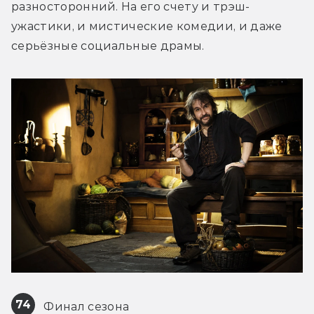
разносторонний. На его счету и трэш-
ужастики, и мистические комедии, и даже 
серьёзные социальные драмы.
74
 Финал сезона