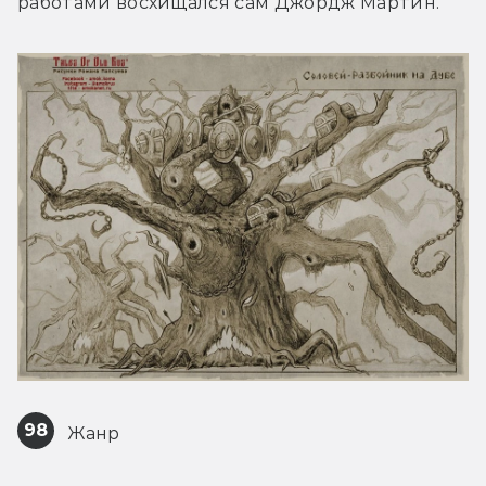
работами восхищался сам Джордж Мартин.
98
 Жанр