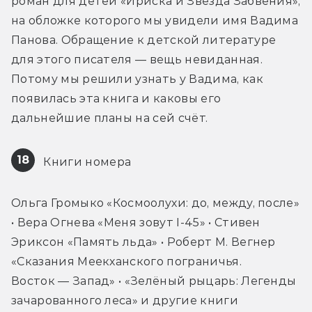
роман для детей «Ириска и Звезда Забвения», 
на обложке которого мы увидели имя Вадима 
Панова. Обращение к детской литературе 
для этого писателя — вещь невиданная. 
Потому мы решили узнать у Вадима, как 
появилась эта книга и каковы его 
дальнейшие планы на сей счёт.
18
 Книги номера
Ольга Громыко «Космоолухи: до, между, после» 
• Вера Огнева «Меня зовут I-45» • Стивен 
Эриксон «Память льда» • Роберт М. Вегнер 
«Сказания Меекханского пограничья. 
Восток — Запад» • «Зелёный рыцарь: Легенды 
зачарованного леса» и другие книги