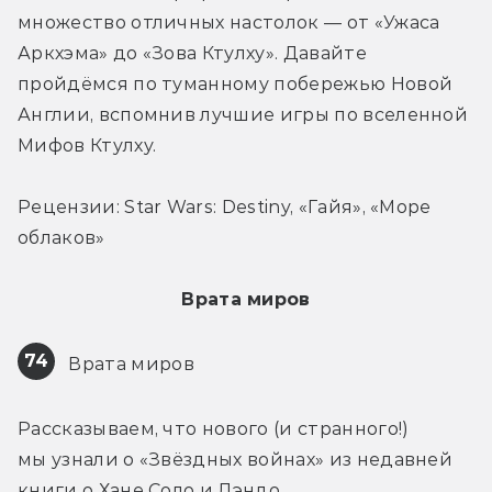
множество отличных настолок — от «Ужаса 
Аркхэма» до «Зова Ктулху». Давайте 
пройдёмся по туманному побережью Новой 
Англии, вспомнив лучшие игры по вселенной 
Мифов Ктулху.
Рецензии: Star Wars: Destiny, «Гайя», «Море 
облаков»
Врата миров
74
 Врата миров
Рассказываем, что нового (и странного!) 
мы узнали о «Звёздных войнах» из недавней 
книги о Хане Соло и Лэндо.