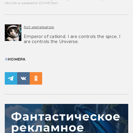
текста и нажмите Ctrl+Enter.
Кот-император
Emperor of catkind. I are controls the spice, I
are controls the Universe.
#
НОМЕРА