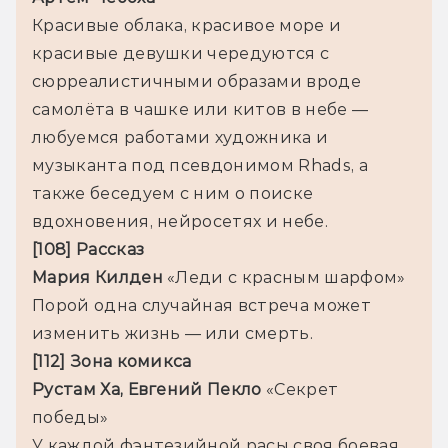
Красивые облака, красивое море и 
красивые девушки чередуются с 
сюрреалистичными образами вроде 
самолёта в чашке или китов в небе — 
любуемся работами художника и 
музыканта под псевдонимом Rhads, а 
также беседуем с ним о поиске 
вдохновения, нейросетях и небе.
Мария Килден 
Порой одна случайная встреча может 
изменить жизнь — или смерть.
[112] Зона комикса

Рустам Ха, Евгений Пекло 
«Секрет 
победы»

У каждой фэнтезийной расы своя боевая 