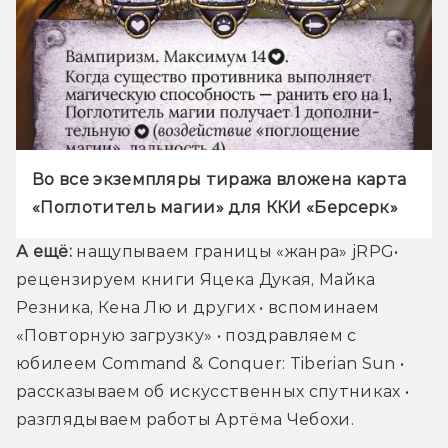
Во все экземпляры тиража вложена карта 
«Поглотитель магии» для ККИ «Берсерк»
А ещё: 
нащупываем границы «жанра» jRPG
• 
рецензируем книги Яцека Дукая, Майка 
Резника, Кена Лю и других • вспоминаем 
«Повторную загрузку» • поздравляем с 
юбилеем Command & Conquer: Tiberian Sun • 
рассказываем об искусственных спутниках • 
разглядываем работы Артёма Чебохи.