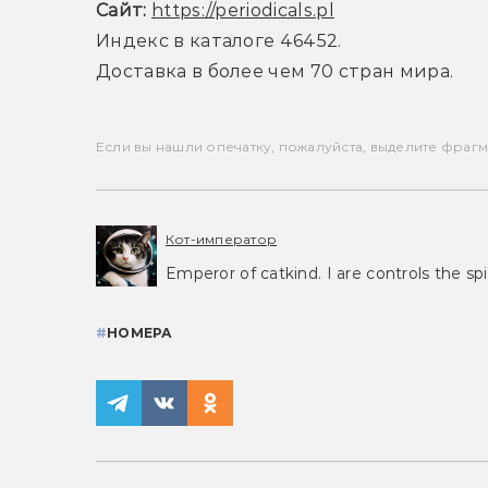
Сайт:
https://periodicals.pl
Индекс в каталоге 46452.
Доставка в более чем 70 стран мира.
Если вы нашли опечатку, пожалуйста, выделите фрагмен
Кот-император
Emperor of catkind. I are controls the spi
#
НОМЕРА