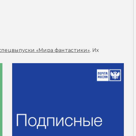
спецвыпуски «Мира фантастики»
. Их