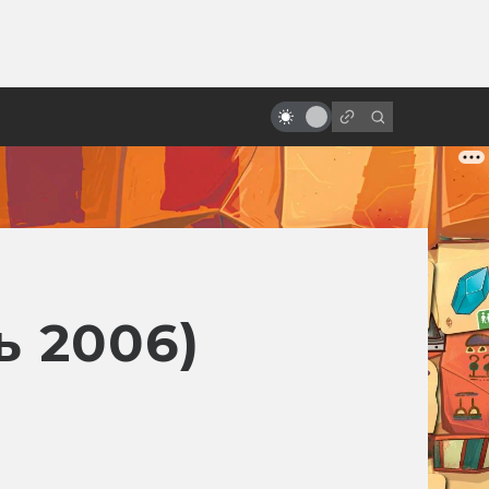
ы»:
ыло
Сатоси Кон и его умное безумное
аниме
 2006)