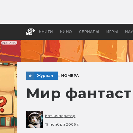
Какие
авгус
апока
детск
КНИГИ
КИНО
СЕРИАЛЫ
ИГРЫ
НА
РЕКЛАМА
Журнал
#
НОМЕРА
Мир фантаст
Кот-император
19 ноября 2006 г.