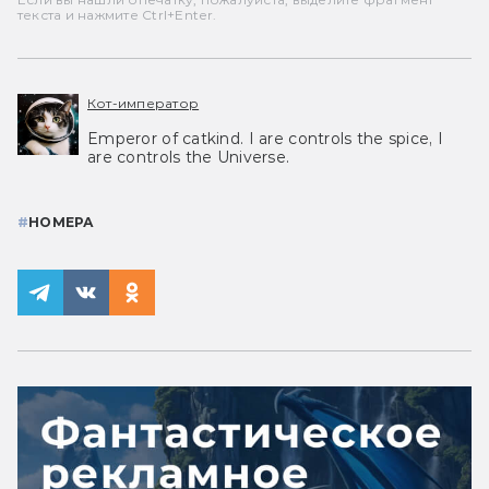
текста и нажмите Ctrl+Enter.
Кот-император
Emperor of catkind. I are controls the spice, I
are controls the Universe.
#
НОМЕРА