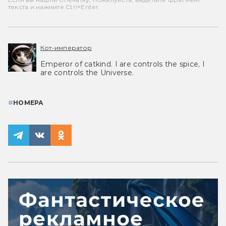
текста и нажмите Ctrl+Enter.
Кот-император
Emperor of catkind. I are controls the spice, I
are controls the Universe.
#
НОМЕРА