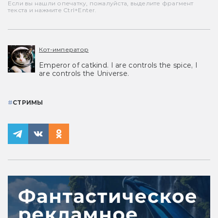
Если вы нашли опечатку, пожалуйста, выделите фрагмент
текста и нажмите Ctrl+Enter.
Кот-император
Emperor of catkind. I are controls the spice, I
are controls the Universe.
#
СТРИМЫ