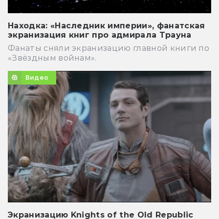
Находка: «Наследник империи», фанатская
экранизация книг про адмирала Трауна
Фанаты сняли экранизацию главной книги по
«Звёздным войнам».
Видео
Экранизацию Knights of the Old Republic