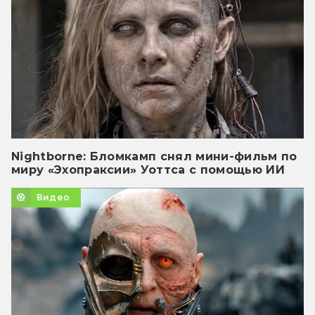
Nightborne: Бломкамп снял мини-фильм по
миру «Эхопраксии» Уоттса с помощью ИИ
Видео