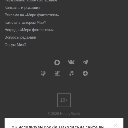
Пользовательское соглашение
Контакты и редакция
Реклама на «Мире фантастики»
Как стать автором МирФ
Награды «Мира фантастики»
Вопросы редакции
Форум МирФ
18+
© 2026 Hobby World
Любое использование материалов допускается только с согласия
редакции.
Мы используем cookie. Находясь на сайте вы