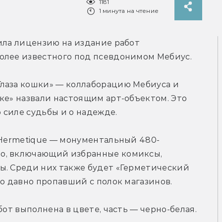
1181
1 минута на чтение
ила лицензию на издание работ 
олее известного под псевдонимом Мебиус.
лаза кошки» — коллаборацию Мебиуса и 
ке» назвали настоящим арт-объектом. Это 
 силе судьбы и о надежде.
 Hermetique — 
монументальный 480-
, 
включающий избранные комиксы, 
ы. Среди них также будет «Герметический 
но давно пропавший с полок магазинов.
бот выполнена в цвете, часть — черно-белая. 