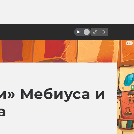
ы»:
ыло
«Изгой-один»: вырезанные
сцены и альтернативный финал
и» Мебиуса и
а