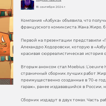
18 сентября 2024 г.
Компания «Азбука» объявила, что получ
французского комиксиста Жана Жиро, б
Первой на презентации представили «Г
Алехандро Ходоровски, которую в «Азбу
красивая сюрреалистическая история о
Вторым анонсом стал 
Moebius: L’oeuvre
страничный сборник лучших работ Жиро
преимущественно созданные в 70-е год
гараж», ранее издававшийся в России, 
Сборник издадут в двух томах. Ч
асть ра