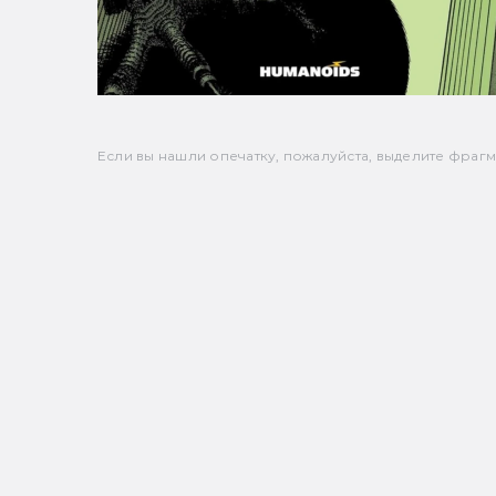
Если вы нашли опечатку, пожалуйста, выделите фрагмен