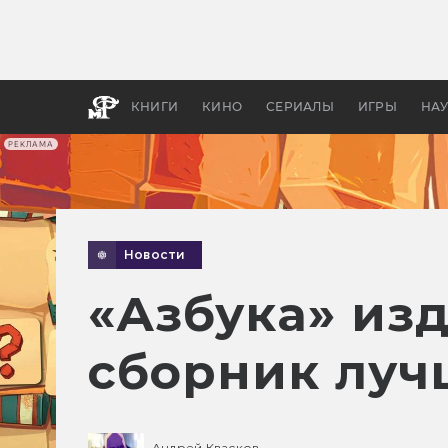
Какие
авгус
апока
детск
КНИГИ
КИНО
СЕРИАЛЫ
ИГРЫ
НА
РЕКЛАМА
Новости
«Азбука» изд
сборник луч
Андрей Квасков