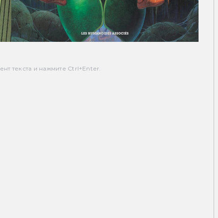
т текста и нажмите Ctrl+Enter.