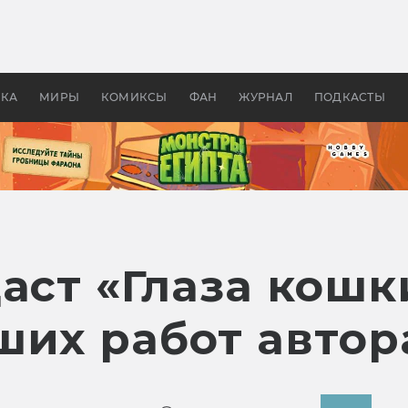
 фильмы смотреть в
Как создавались «Страшил
те 2026? В мире —
фильм, без которого не б
липсис, в России —
бы «Властелина колец»
ие комедии
УКА
МИРЫ
КОМИКСЫ
ФАН
ЖУРНАЛ
ПОДКАСТЫ
аст «Глаза кошк
ших работ автор