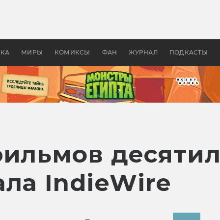
 фильмы смотреть в
Как создавались «Страшил
те 2026? В мире —
фильм, без которого не б
липсис, в России —
бы «Властелина колец»
ие комедии
УКА
МИРЫ
КОМИКСЫ
ФАН
ЖУРНАЛ
ПОДКАСТЫ
фильмов десятил
ла IndieWire