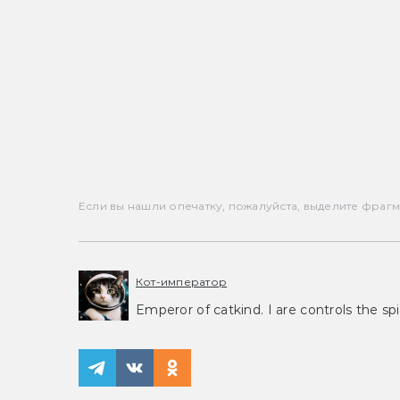
Если вы нашли опечатку, пожалуйста, выделите фрагмен
Кот-император
Emperor of catkind. I are controls the spi