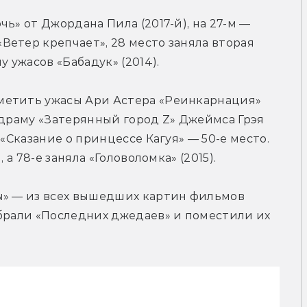
ь» от Джордана Пила (2017-й), на 27-м — 
етер крепчает», 28 место заняла вторая 
у ужасов «Бабадук» (2014).
метить ужасы Ари Астера «Реинкарнация» 
 драму «Затерянный город Z» Джеймса Грэя 
«Сказание о принцессе Кагуя» — 50-е место. 
 а 78-е заняла «Головоломка» (2015).
ы» — из всех вышедших картин фильмов 
брали «Последних джедаев» и поместили их 