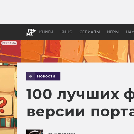
Какие
авгус
апока
детск
КНИГИ
КИНО
СЕРИАЛЫ
ИГРЫ
НА
РЕКЛАМА
Новости
100 лучших 
версии порта
Кот-император