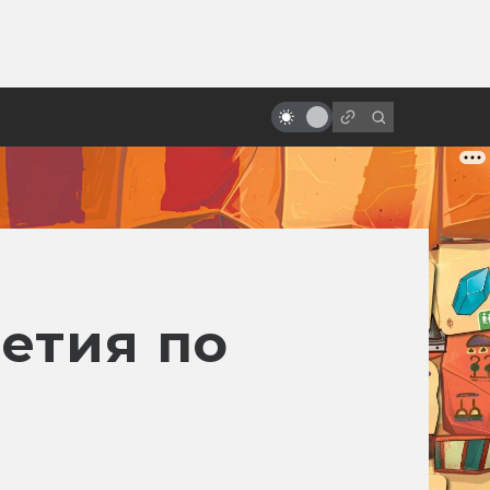
ы»:
ыло
Что думали о «Звёздных войнах»
в Советском Союзе
етия по