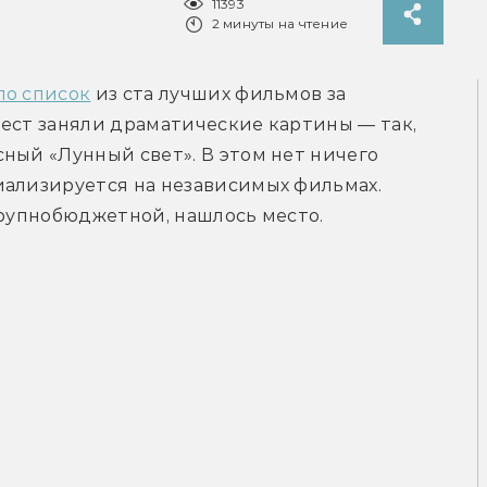
11393
2 минуты на чтение
ло список
 из ста лучших фильмов за 
ест заняли драматические картины — так, 
ный «Лунный свет». В этом нет ничего 
иализируется на независимых фильмах. 
крупнобюджетной, нашлось место.