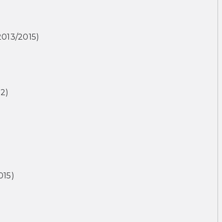
013/2015)
2)
015)