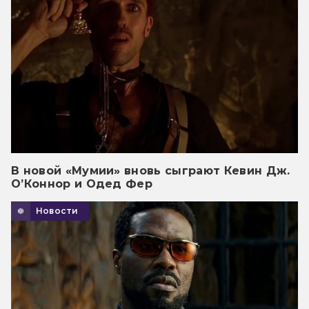
В новой «Мумии» вновь сыграют Кевин Дж.
О’Коннор и Одед Фер
Новости