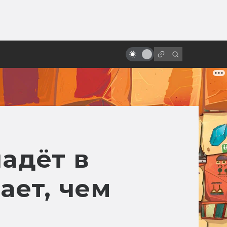
ы»:
«Назад в будущее» vs реальный
ыло
2015 год: где моя летающая
доска?
падёт в
ает, чем