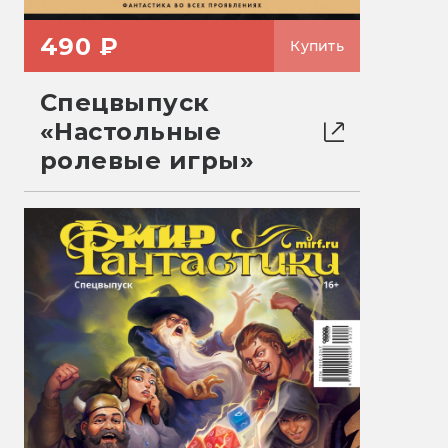
490 ₽
Купить
Спецвыпуск
«Настольные
ролевые игры»