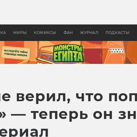
 фильмы смотреть в
Как создавались «Страшил
те 2026? В мире —
фильм, без которого не б
липсис, в России —
бы «Властелина колец»
ие комедии
УКА
МИРЫ
КОМИКСЫ
ФАН
ЖУРНАЛ
ПОДКАСТЫ
е верил, что по
 — теперь он зн
сериал