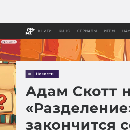
Какие
авгус
апока
детск
КНИГИ
КИНО
СЕРИАЛЫ
ИГРЫ
НА
РЕКЛАМА
Новости
Адам Скотт н
«Разделение»
закончится 