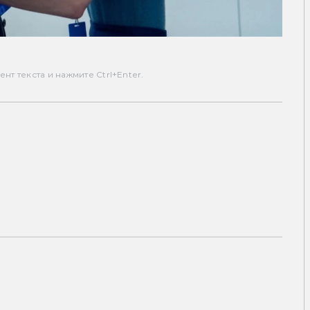
т текста и нажмите Ctrl+Enter.