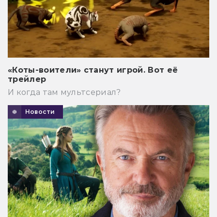
«Коты-воители» станут игрой. Вот её
трейлер
И когда там мультсериал?
Новости