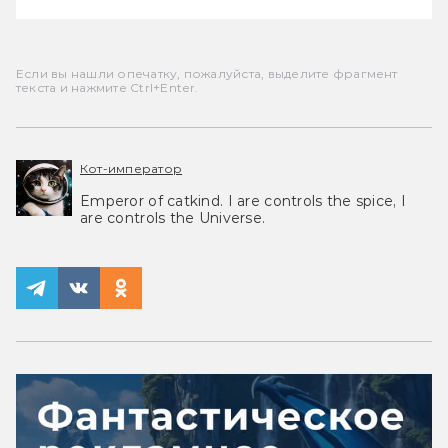
Если вы нашли опечатку, пожалуйста, выделите фрагмент
текста и нажмите Ctrl+Enter.
Кот-император
Emperor of catkind. I are controls the spice, I
are controls the Universe.