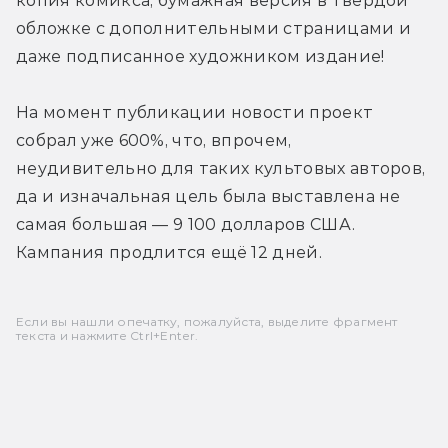
копия комикса, бумажная версия в твёрдой 
обложке с дополнительными страницами и 
даже подписанное художником издание!
На момент публикации новости проект 
собрал уже 600%, что, впрочем, 
неудивительно для таких культовых авторов, 
да и изначальная цель была выставлена не 
самая большая — 9 100 долларов США. 
Кампания продлится ещё 12 дней.
Если вы нашли опечатку, пожалуйста, выделите фрагмент
текста и нажмите Ctrl+Enter.