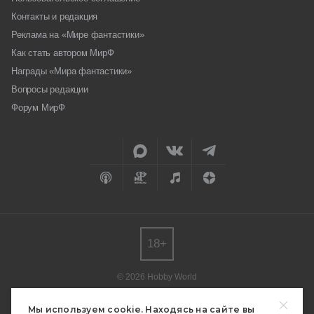
Контакты и редакция
Реклама на «Мире фантастики»
Как стать автором МирФ
Награды «Мира фантастики»
Вопросы редакции
Форум МирФ
18+
© 2026 Hobby World
Любое использование материалов допускается только с согласия
редакции.
Мы используем cookie. Находясь на сайте вы