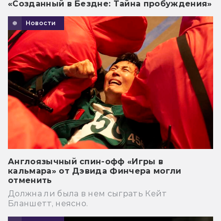
«Созданный в Бездне: Тайна пробуждения»
Новости
Англоязычный спин-офф «Игры в
кальмара» от Дэвида Финчера могли
отменить
Должна ли была в нем сыграть Кейт
Бланшетт, неясно.