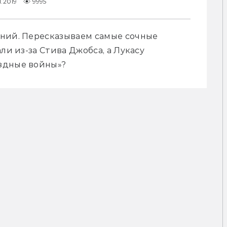
1.2019
9995
ний. Пересказываем самые сочные 
ли из-за Стива Джобса, а Лукасу 
здные войны»?