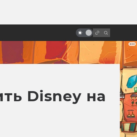
от
«Проклятые» фильмы. Смерть и
мистика на съёмках
ть Disney на
и