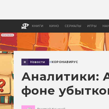
Как с
фильм
бы «В
КНИГИ
КИНО
СЕРИАЛЫ
ИГРЫ
НА
РЕКЛАМА
Новости
#
КОРОНАВИРУС
Аналитики: A
фоне убытко
Дмитрий Кинский