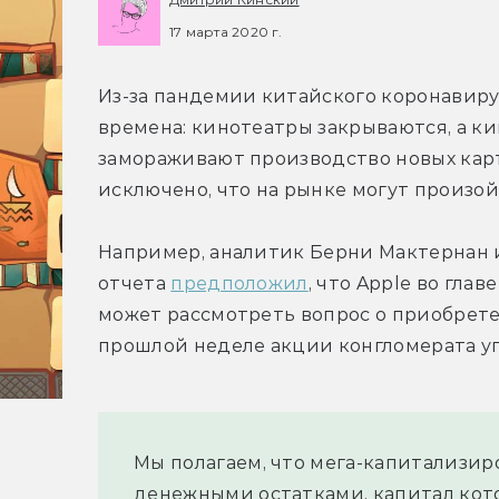
17 марта 2020 г.
Из-за пандемии китайского коронавиру
времена: кинотеатры закрываются, а к
замораживают производство новых карти
исключено, что на рынке могут произо
Например, аналитик Берни Мактернан из 
отчета 
предположил
, что Apple во гла
может рассмотреть вопрос о приобретен
прошлой неделе акции конгломерата уп
Мы полагаем, что мега-капитализи
денежными остатками, капитал кото