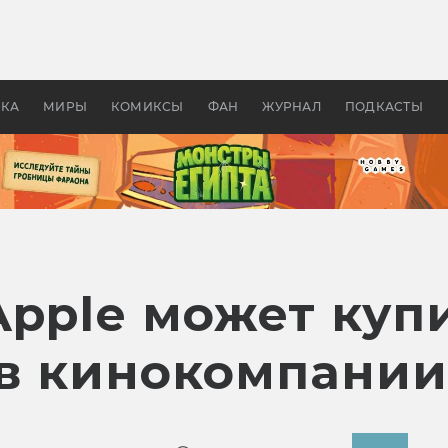
оздавались «Страшилы»:
«Одиссея» Нолана: что эт
, без которого не было
фильм сделал с Гомером и
ластелина колец»
Древней Грецией
УКА
МИРЫ
КОМИКСЫ
ФАН
ЖУРНАЛ
ПОДКАСТЫ
pple может купи
в кинокомпани