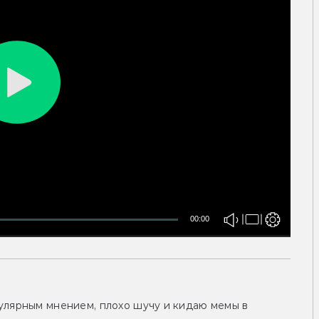
00:00
улярным мнением, плохо шучу и кидаю мемы в