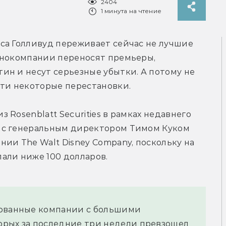
2404
1 минута на чтение
са Голливуд переживает сейчас не лучшие 
инокомпании переносят премьеры, 
н и несут серьезные убытки. А потому не 
йти некоторые перестановки.
Rosenblatt Securities в рамках недавнего 
ве с генеральным директором Тимом Куком 
ии The Walt Disney Company, поскольку на 
али ниже 100 долларов.
рованные компании с большими 
рых за последние три недели превзошел 