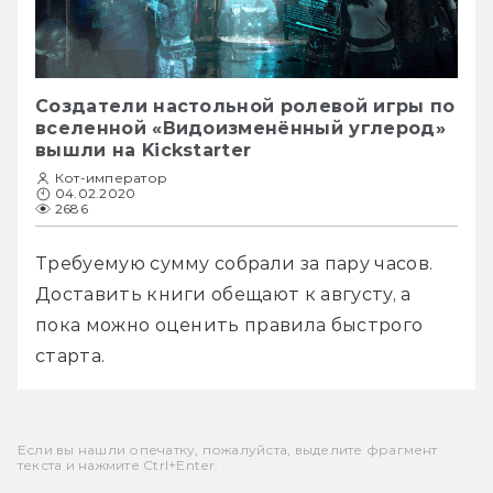
Создатели настольной ролевой игры по
вселенной «Видоизменённый углерод»
вышли на Kickstarter
Кот-император
04.02.2020
2686
Требуемую сумму собрали за пару часов. 
Доставить книги обещают к августу, а 
пока можно оценить правила быстрого 
старта.
Если вы нашли опечатку, пожалуйста, выделите фрагмент
текста и нажмите Ctrl+Enter.