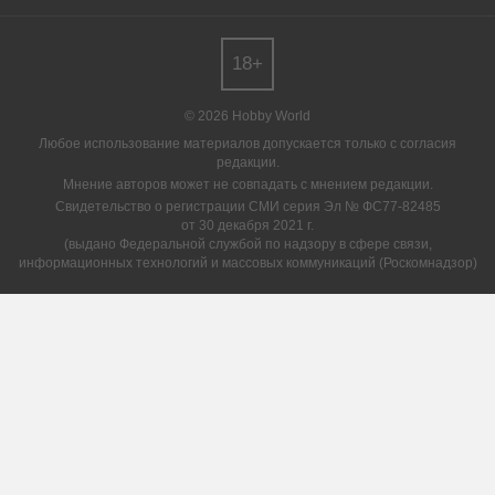
18+
© 2026 Hobby World
Любое использование материалов допускается только с согласия
редакции.
Мнение авторов может не совпадать с мнением редакции.
Свидетельство о регистрации СМИ серия Эл № ФС77-82485
от 30 декабря 2021 г.
(выдано Федеральной службой по надзору в сфере связи,
информационных технологий и массовых коммуникаций (Роскомнадзор)