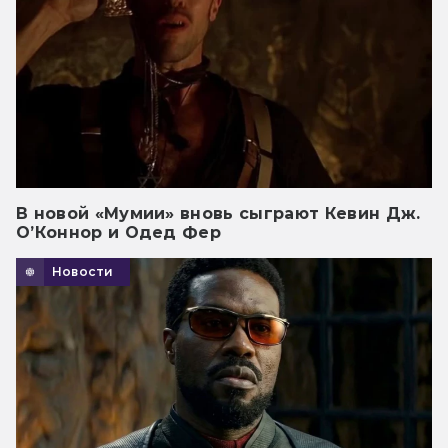
В новой «Мумии» вновь сыграют Кевин Дж.
О’Коннор и Одед Фер
Новости