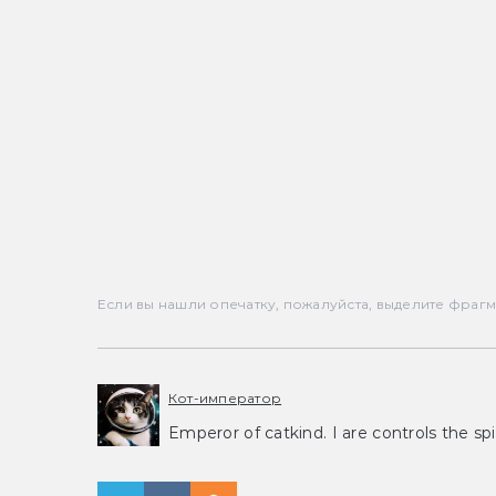
Если вы нашли опечатку, пожалуйста, выделите фрагмен
Кот-император
Emperor of catkind. I are controls the spi