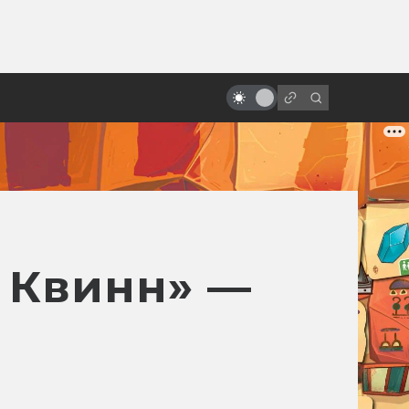
ы»:
ыло
Кэмерон и Спилберг обсуждают
инопланетян и будущее
и Квинн» —