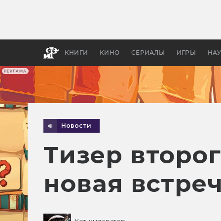
Какие
авгус
апока
детск
КНИГИ
КИНО
СЕРИАЛЫ
ИГРЫ
НА
РЕКЛАМА
Новости
Тизер второ
новая встре
Кот-император