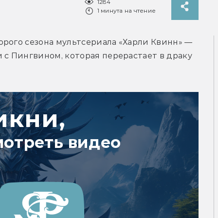
1284
1 минута на чтение
рого сезона мультсериала «Харли Квинн» — 
 с Пингвином, которая перерастает в драку 
икни,
мотреть видео