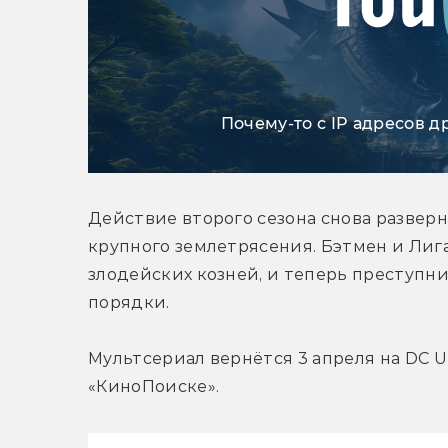
Почему-то с IP адресов д
Действие второго сезона снова разверн
крупного землетрясения. Бэтмен и Лига
злодейских козней, и теперь преступни
порядки.
Мультсериал вернётся 3 апреля на DC Uni
«КиноПоиске».