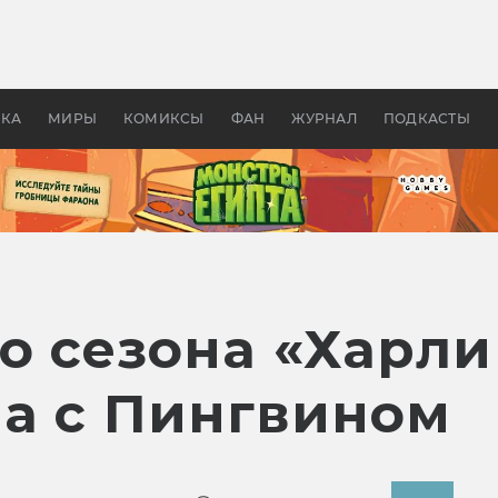
 фильмы смотреть в
Как создавались «Страшил
те 2026? В мире —
фильм, без которого не б
липсис, в России —
бы «Властелина колец»
ие комедии
УКА
МИРЫ
КОМИКСЫ
ФАН
ЖУРНАЛ
ПОДКАСТЫ
го сезона «Харл
ча с Пингвином