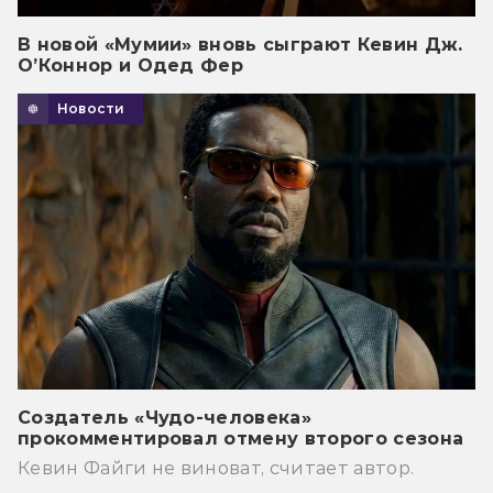
В новой «Мумии» вновь сыграют Кевин Дж.
О’Коннор и Одед Фер
Новости
Создатель «Чудо-человека»
прокомментировал отмену второго сезона
Кевин Файги не виноват, считает автор.