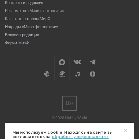
Контакты и редакция
Реклама на «Мире фантастики»
Как стать автором МирФ
Награды «Мира фантастики»
Вопросы редакции
Форум МирФ
18+
© 2026 Hobby World
Любое использование материалов допускается только с согласия
редакции.
Мы используем cookie. Находясь на сайте вы
соглашаетесь на
обработку персональных
Мнение авторов может не совпадать с мнением редакции.