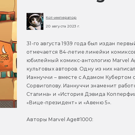
Кот-император
20 августа 2023 г.
31-го августа 1939 года был издан первый
отмечается 84-летие линейки комиксов.
юбилейный комикс-антологию Marvel Ag
культовых авторов. Одну из них напис
Ианнуччи – вместе с Адамом Кубертом 
Сорвиголову. Ианнуччи знаменит работо
Сталина» и «История Дэвида Копперфилд
«Вице-президент» и «Авеню 5».
Авторы Marvel Age#1000: 