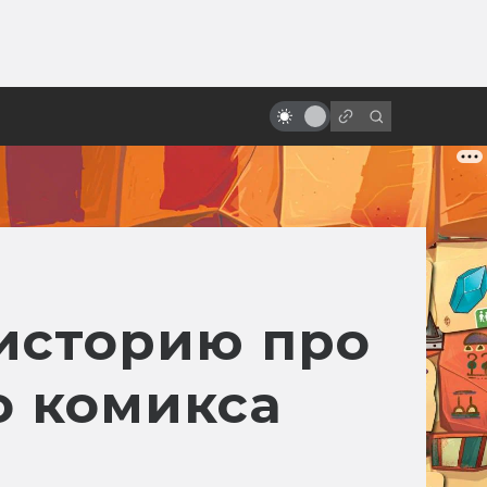
ы»:
Экранизации Dungeons &
ыло
Dragons: неофициальные, от
фанатов и от врагов
историю про
о комикса