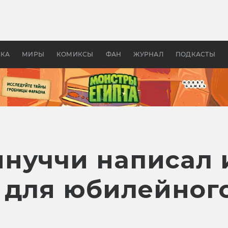
 фильмы смотреть в
Как создавались «Страшил
те 2026? В мире —
фильм, без которого не б
липсис, в России —
бы «Властелина колец»
ие комедии
УКА
МИРЫ
КОМИКСЫ
ФАН
ЖУРНАЛ
ПОДКАСТЫ
нуччи написал 
 для юбилейног