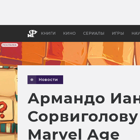
Какие
авгус
апока
детск
КНИГИ
КИНО
СЕРИАЛЫ
ИГРЫ
НА
РЕКЛАМА
Новости
Армандо Иан
Сорвиголову
Marvel Age