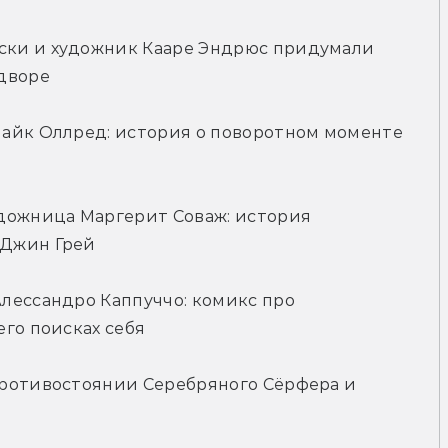
ки и художник Кааре Эндрюс придумали 
дворе
айк Оллред: история о поворотном моменте 
дожница Маргерит Соваж: история 
 Джин Грей
лессандро Каппуччо: комикс про 
го поисках себя
ротивостоянии Серебряного Сёрфера и 