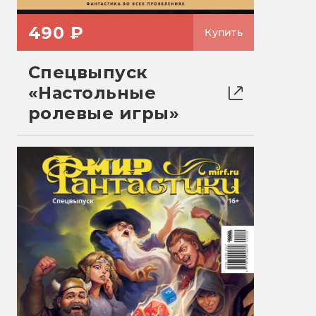
490 ₽
Купить
Спецвыпуск
«Настольные
ролевые игры»