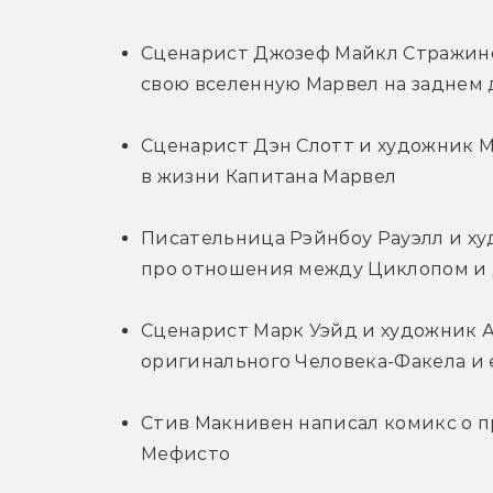
Сценарист Джозеф Майкл Стражинс
свою вселенную Марвел на заднем 
Сценарист Дэн Слотт и художник М
в жизни Капитана Марвел
Писательница Рэйнбоу Рауэлл и ху
про отношения между Циклопом и
Сценарист Марк Уэйд и художник А
оригинального Человека-Факела и е
Стив Макнивен написал комикс о п
Мефисто