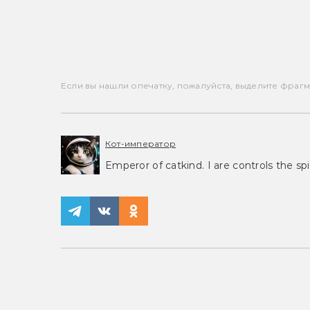
Если вы нашли опечатку, пожалуйста, выделите фрагмен
Кот-император
Emperor of catkind. I are controls the spi