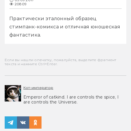
20809
Практически эталонный образец 
стимпанк-комикса и отличная юношеская 
фантастика.
Если вы нашли опечатку, пожалуйста, выделите фрагмент
текста и нажмите Ctrl+Enter.
Кот-император
Emperor of catkind. I are controls the spice, I
are controls the Universe.