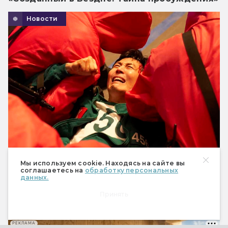
Новости
Англоязычный спин-офф «Игры в
Мы используем cookie. Находясь на сайте вы
кальмара» от Дэвида Финчера могли
соглашаетесь на
обработку персональных
данных.
отменить
Должна ли была в нем сыграть Кейт
Принять
Бланшетт, неясно.
РЕКЛАМА