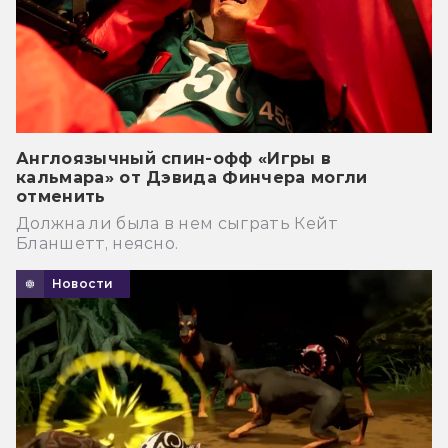
Англоязычный спин-офф «Игры в
кальмара» от Дэвида Финчера могли
отменить
Должна ли была в нем сыграть Кейт
Бланшетт, неясно.
Новости