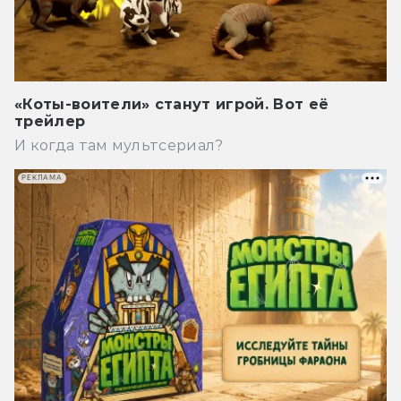
«Коты-воители» станут игрой. Вот её
трейлер
И когда там мультсериал?
РЕКЛАМА