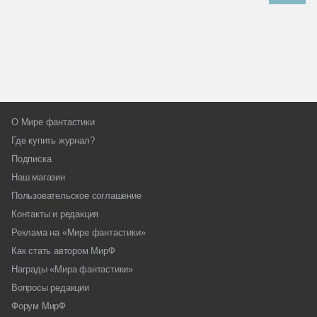
О Мире фантастики
Где купить журнал?
Подписка
Наш магазин
Пользовательское соглашение
Контакты и редакция
Реклама на «Мире фантастики»
Как стать автором МирФ
Награды «Мира фантастики»
Вопросы редакции
Форум МирФ