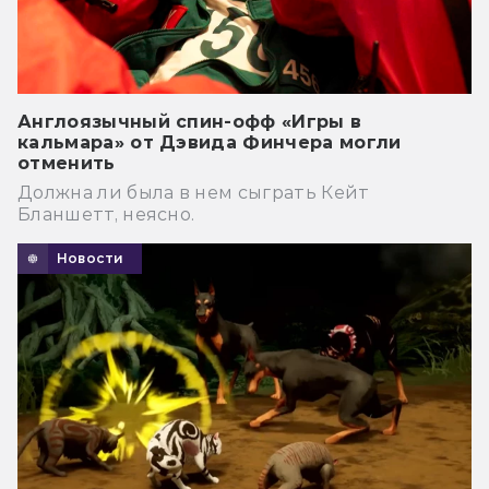
Англоязычный спин-офф «Игры в
кальмара» от Дэвида Финчера могли
отменить
Должна ли была в нем сыграть Кейт
Бланшетт, неясно.
Новости