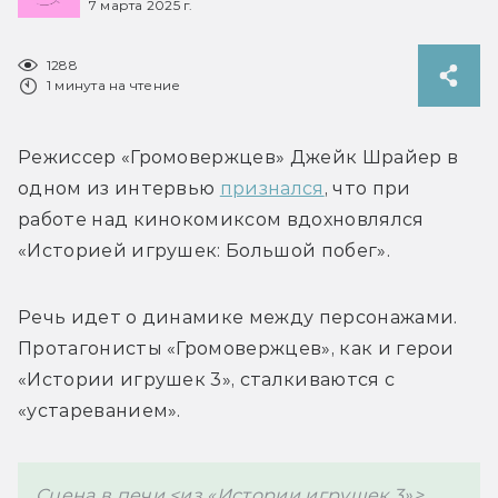
7 марта 2025 г.
1288
1 минута на чтение
Режисcер «Громовержцев» Джейк Шрайер в 
одном из интервью 
признался
, что при 
работе над кинокомиксом вдохновлялся 
«Историей игрушек: Большой побег».
Речь идет о динамике между персонажами. 
Протагонисты «Громовержцев», как и герои 
«Истории игрушек 3», сталкиваются с 
«устареванием».
Сцена в печи <из «Истории игрушек 3»> 