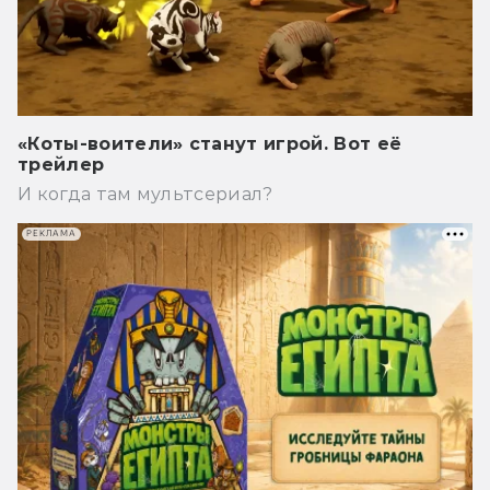
«Коты-воители» станут игрой. Вот её
трейлер
И когда там мультсериал?
РЕКЛАМА