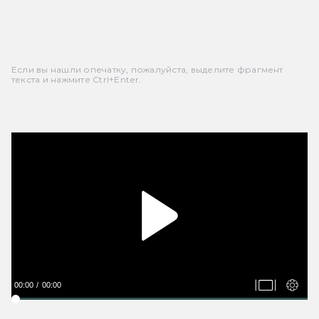
Если вы нашли опечатку, пожалуйста, выделите фрагмент
текста и нажмите Ctrl+Enter.
00:00
00:00