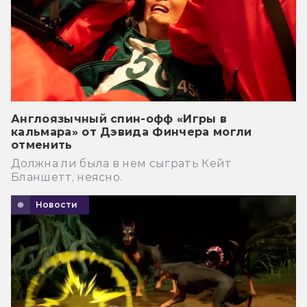
Англоязычный спин-офф «Игры в
кальмара» от Дэвида Финчера могли
отменить
Должна ли была в нем сыграть Кейт
Бланшетт, неясно.
Новости