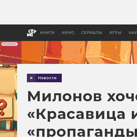
Какие
авгус
апока
детск
КНИГИ
КИНО
СЕРИАЛЫ
ИГРЫ
НА
РЕКЛАМА
Новости
Милонов хоч
«Красавица 
«пропаганды