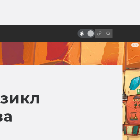
ы»:
ыло
«Песнь моря»: мультфильм с
настоящим волшебством
юзикл
за