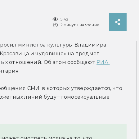
5142
2 минуты на чтение
росил министра культуры Владимира 
Красавица и чудовище» на предмет 
ых отношений. Об этом сообщают 
РИА 
нтария.
ообщения СМИ, в которых утверждается, что 
сюжетных линий будут гомосексуальные 
может смотреть молча на то, что 