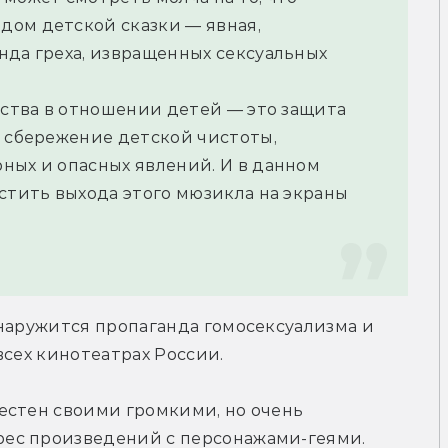
ом детской сказки — явная, 
да греха, извращенных сексуальных 
рства в отношении детей — это защита 
 сбережение детской чистоты, 
ных и опасных явлений. И в данном 
стить выхода этого мюзикла на экраны 
наружится пропаганда гомосексуализма и 
всех кинотеатрах России.
естен своими громкими, но очень 
ес произведений с персонажами-геями. 