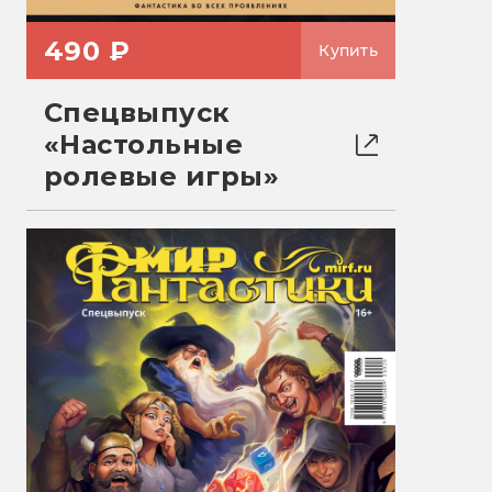
490 ₽
Купить
Спецвыпуск
«Настольные
ролевые игры»