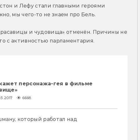
астон и Лефу стали главными героями 
но, мы чего-то не знаем про Бель.
Красавицы и чудовища» отменён. Причины не 
это с активностью парламентария.
окажет персонажа-гея в фильме
овище»
03.2017
6668
ману, который работал над 