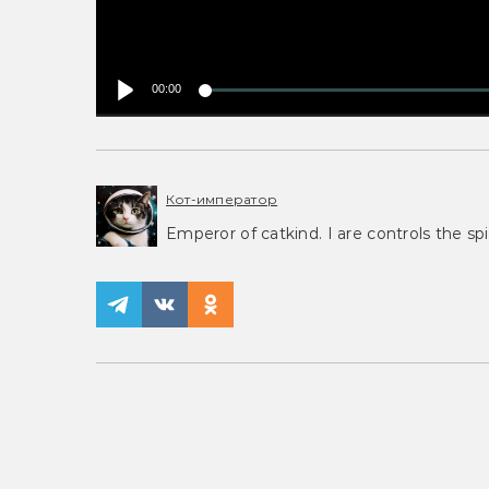
00:00
Кот-император
Emperor of catkind. I are controls the spi