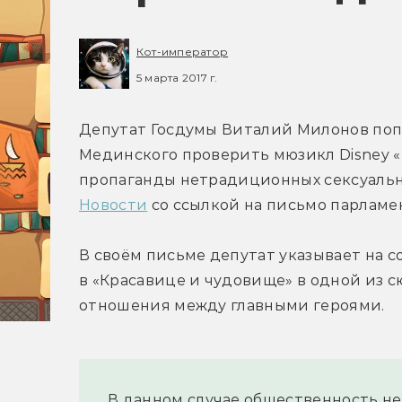
Кот-император
5 марта 2017 г.
Депутат Госдумы Виталий Милонов поп
Мединского проверить мюзикл Disney «
пропаганды нетрадиционных сексуальн
Новости
 со ссылкой на письмо парламе
В своём письме депутат указывает на с
в «Красавице и чудовище» в одной из 
отношения между главными героями.
В данном случае общественность не 