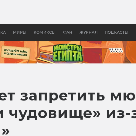
 фильмы смотреть в
Как создавались «Страшил
те 2026? В мире —
фильм, без которого не б
липсис, в России —
бы «Властелина колец»
ие комедии
УКА
МИРЫ
КОМИКСЫ
ФАН
ЖУРНАЛ
ПОДКАСТЫ
ет запретить м
и чудовище» из-
»