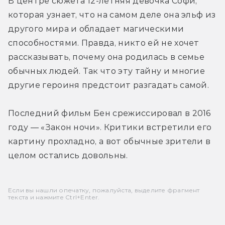
В центре сюжета 12-летняя девочка Софи, 
которая узнает, что на самом деле она эльф из 
другого мира и обладает магическими 
способностями. Правда, никто ей не хочет 
рассказывать, почему она родилась в семье 
обычных людей. Так что эту тайну и многие 
другие героиня предстоит разгадать самой.
Последний фильм Бен срежиссировал в 2016 
году — «Закон ночи». Критики встретили его 
картину прохладно, а вот обычные зрители в 
целом остались довольны.
Если вы нашли опечатку, пожалуйста, выделите фрагмент
текста и нажмите Ctrl+Enter.