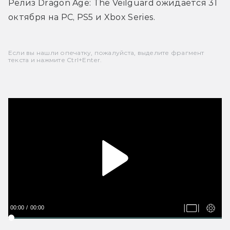
Релиз Dragon Age: The Veilguard ожидается 31 
октября на PC, PS5 и Xbox Series.
Если вы нашли опечатку, пожалуйста, выделите фрагмент
текста и нажмите Ctrl+Enter.
00:00
00:00