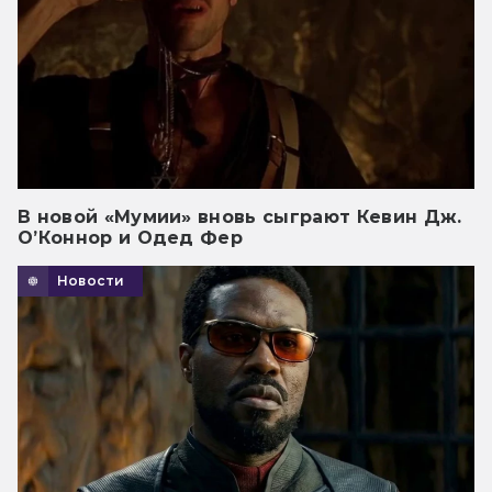
В новой «Мумии» вновь сыграют Кевин Дж.
О’Коннор и Одед Фер
Новости