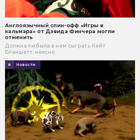
Англоязычный спин-офф «Игры в
кальмара» от Дэвида Финчера могли
отменить
Должна ли была в нем сыграть Кейт
Бланшетт, неясно.
Новости