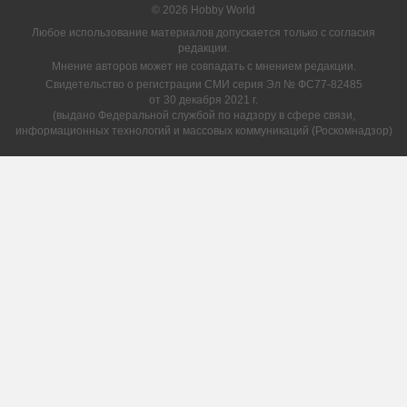
© 2026 Hobby World
Любое использование материалов допускается только с согласия
редакции.
Мнение авторов может не совпадать с мнением редакции.
Свидетельство о регистрации СМИ серия Эл № ФС77-82485
от 30 декабря 2021 г.
(выдано Федеральной службой по надзору в сфере связи,
информационных технологий и массовых коммуникаций (Роскомнадзор)