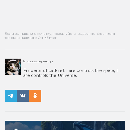
Если вы нашли опечатку, пожалуйста, выделите фрагмент
текста и нажмите Ctrl+Enter.
Кот-император
Emperor of catkind. I are controls the spice, I
are controls the Universe.