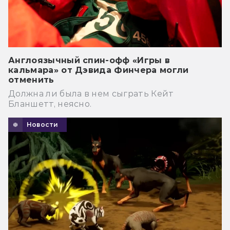
Англоязычный спин-офф «Игры в
кальмара» от Дэвида Финчера могли
отменить
Должна ли была в нем сыграть Кейт
Бланшетт, неясно.
Новости