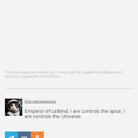
Если вы нашли опечатку, пожалуйста, выделите фрагмент
текста и нажмите Ctrl+Enter.
Кот-император
Emperor of catkind. I are controls the spice, I
are controls the Universe.