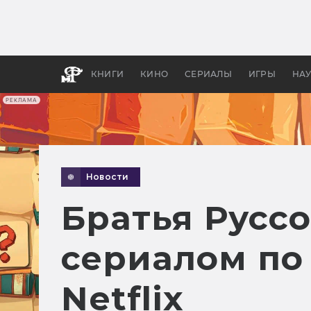
Какие
авгус
апока
детск
КНИГИ
КИНО
СЕРИАЛЫ
ИГРЫ
НА
РЕКЛАМА
Новости
Братья Русс
сериалом по 
Netflix