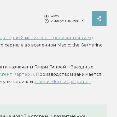
4905
2 минуты на чтение
»
, 
«Первый мститель: Противостояние»
) 
сериала во вселенной Magic: the Gathering 
а назначены Генри Гилрой («Звёздные 
Агент Картер»
). Производством занимается 
 мультсериалы 
«Рик и Морти»
, 
«Принц-
ание новой истории и развитие уже 