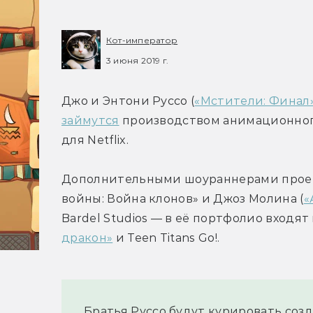
Кот-император
3 июня 2019 г.
Джо и Энтони Руссо (
«Мстители: Финал
займутся
 производством анимационного 
для Netflix.
Дополнительными шоураннерами проект
войны: Война клонов» и Джоз Молина (
«
Bardel Studios — в её портфолио входят
дракон»
 и Teen Titans Go!.
Братья Руссо будут курировать созд