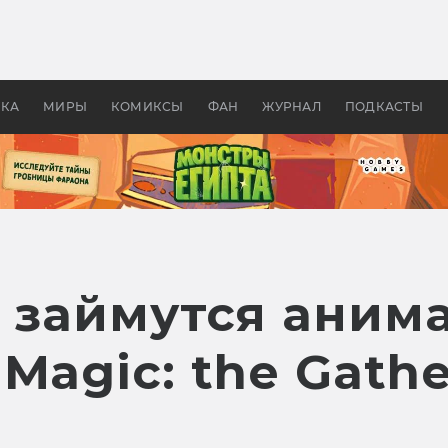
 фильмы смотреть в
Как создавались «Страшил
те 2026? В мире —
фильм, без которого не б
липсис, в России —
бы «Властелина колец»
ие комедии
УКА
МИРЫ
КОМИКСЫ
ФАН
ЖУРНАЛ
ПОДКАСТЫ
о займутся ани
Magic: the Gathe