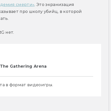
адемия смерти»
. Это экранизация 
азывает про школу убийц, в которой 
ать.
G нет.
The Gathering Arena
та в формат видеоигры.