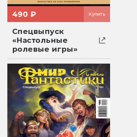
490 ₽
Купить
Спецвыпуск
«Настольные
ролевые игры»