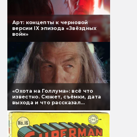
Арт: концепты к черновой
версии IX эпизода «Звёздных
войн»
«Охота на Голлума»: всё что
известно. Сюжет, съёмки, дата
выхода и что рассказал
Гэндальф