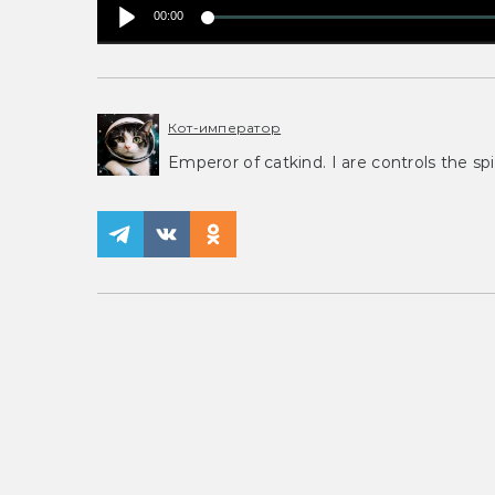
00:00
Кот-император
Emperor of catkind. I are controls the spi