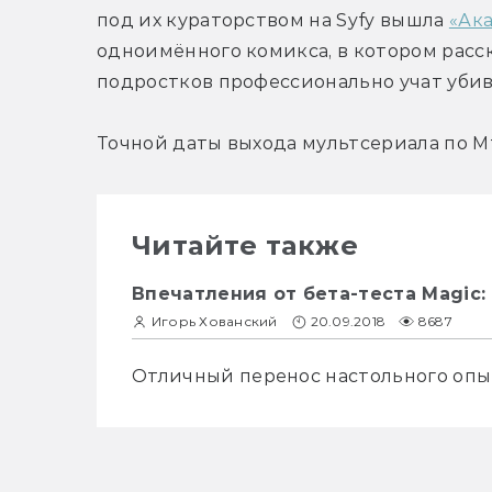
под их кураторством на Syfy вышла 
«Ак
одноимённого комикса, в котором расск
подростков профессионально учат убив
Точной даты выхода мультсериала по Mt
Читайте также
Впечатления от бета-теста Magic: 
Игорь Хованский
20.09.2018
8687
Отличный перенос настольного опы