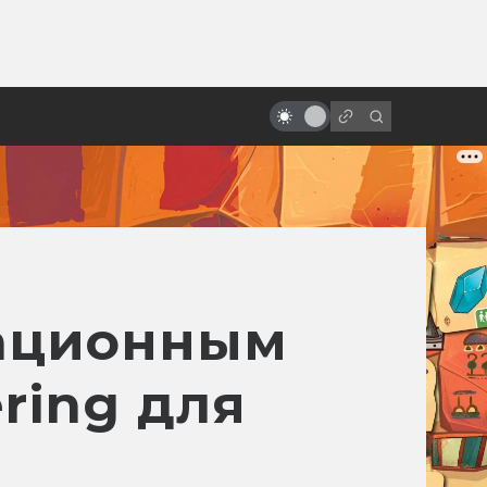
ы»:
Лучшая фантастика: 100
ыло
фильмов, которые нужно
посмотреть
мационным
ring для