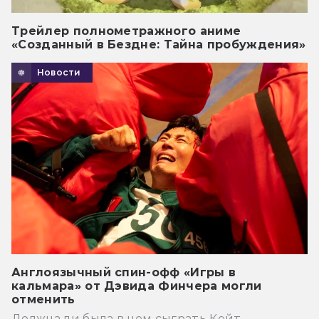
Трейлер полнометражного аниме
«Созданный в Бездне: Тайна пробуждения»
Новости
Англоязычный спин-офф «Игры в
кальмара» от Дэвида Финчера могли
отменить
Должна ли была в нем сыграть Кейт