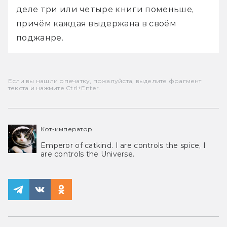
деле три или четыре книги поменьше, 
причём каждая выдержана в своём 
поджанре.
Если вы нашли опечатку, пожалуйста, выделите фрагмент
текста и нажмите Ctrl+Enter.
Кот-император
Emperor of catkind. I are controls the spice, I
are controls the Universe.