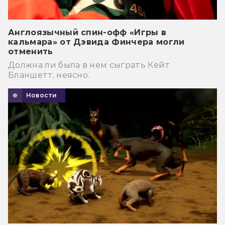
Англоязычный спин-офф «Игры в
кальмара» от Дэвида Финчера могли
отменить
Должна ли была в нем сыграть Кейт
Бланшетт, неясно.
Новости