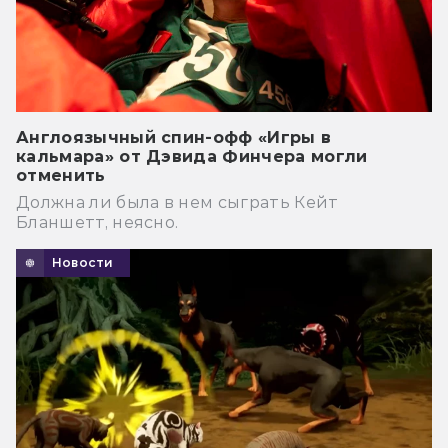
Англоязычный спин-офф «Игры в
кальмара» от Дэвида Финчера могли
отменить
Должна ли была в нем сыграть Кейт
Бланшетт, неясно.
Новости