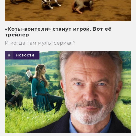
«Коты-воители» станут игрой. Вот её
трейлер
И когда там мультсериал?
Новости