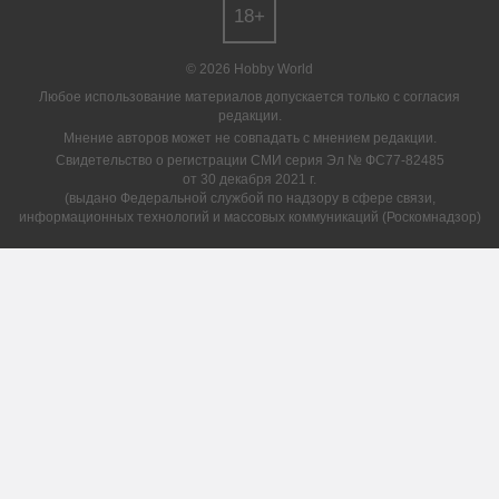
18+
© 2026 Hobby World
Любое использование материалов допускается только с согласия
редакции.
Мнение авторов может не совпадать с мнением редакции.
Свидетельство о регистрации СМИ серия Эл № ФС77-82485
от 30 декабря 2021 г.
(выдано Федеральной службой по надзору в сфере связи,
информационных технологий и массовых коммуникаций (Роскомнадзор)