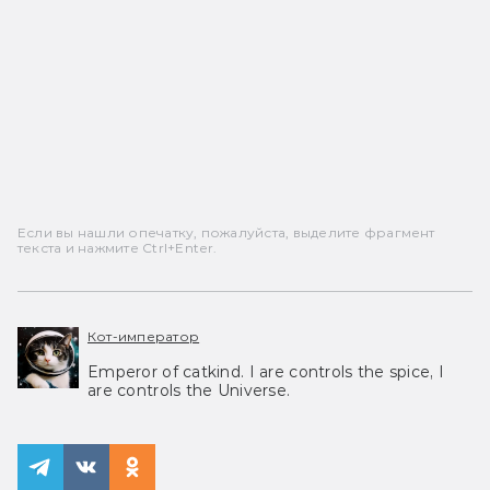
Если вы нашли опечатку, пожалуйста, выделите фрагмент
текста и нажмите Ctrl+Enter.
Кот-император
Emperor of catkind. I are controls the spice, I
are controls the Universe.