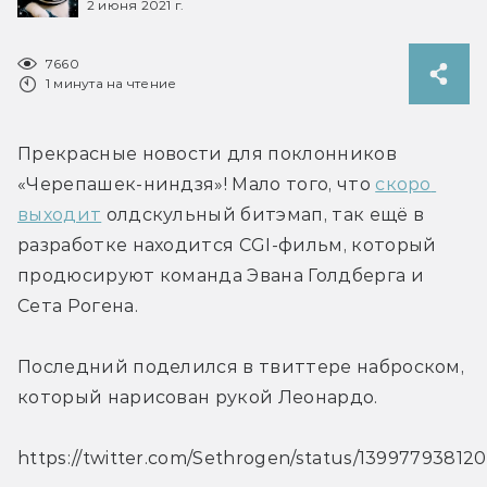
2 июня 2021 г.
7660
1 минута на чтение
Прекрасные новости для поклонников 
«Черепашек-ниндзя»! Мало того, что 
скоро 
выходит
 олдскульный битэмап, так ещё в 
разработке находится CGI-фильм, который 
продюсируют команда Эвана Голдберга и 
Сета Рогена.
Последний поделился в твиттере наброском, 
который нарисован рукой Леонардо.
https://twitter.com/Sethrogen/status/1399779381