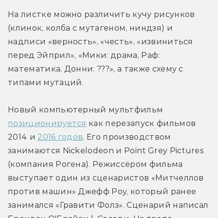
На листке можно различить кучу рисунков 
(клинок, колба с мутагеном, ниндзя) и 
надписи «верность», «честь», «извиниться 
перед Эйприл», «Мики: драма, Раф: 
математика, Донни: ???», а также схему с 
типами мутаций.
Новый компьютерный мультфильм 
позиционируется
 как перезапуск фильмов 
2014 и 
2016 годов
. Его производством 
занимаются Nickelodeon и Point Grey Pictures 
(компания Рогена). Режиссёром фильма 
выступает один из сценаристов «Митчеллов 
против машин» Джефф Роу, который ранее 
занимался «Гравити Фолз». Сценарий написал 