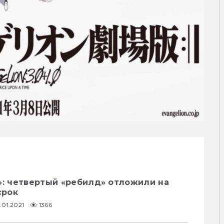
»: четвертый «ребилд» отложили на
срок
.01.2021
1366