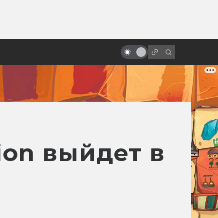
ы»:
ыло
Как Чужой изменил кино и игры
ion выйдет в