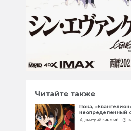
Читайте также
Пока, «Евангелион
неопределенный 
Дмитрий Кинский
14