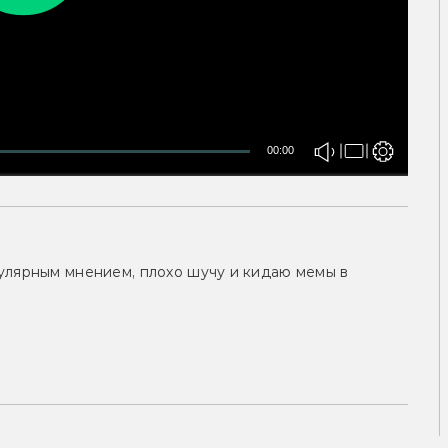
00:00
улярным мнением, плохо шучу и кидаю мемы в