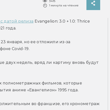
3415
1 минута на чтение
с датой релиза
 Evangelion: 3.0 + 1.0: Thrice 
21 года.
3 января, но ее отложили из-за 
оне Covid-19.
е двух недель, вряд ли картину вновь будут 
рех полнометражных фильмов, которые 
тия аниме «Евангелион» 1995 года.
олжительным во франшизе, его хронометраж 