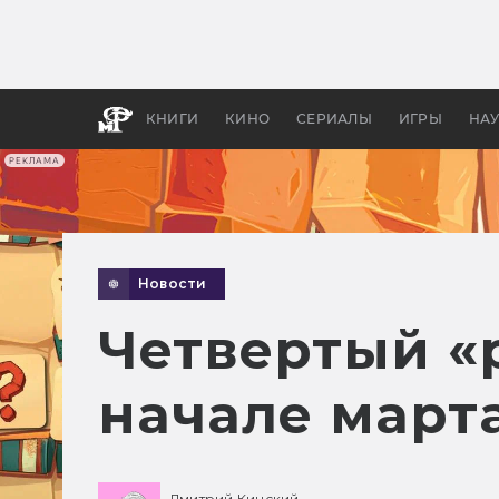
Какие
авгус
апока
детск
КНИГИ
КИНО
СЕРИАЛЫ
ИГРЫ
НА
РЕКЛАМА
Новости
Четвертый «
начале март
Дмитрий Кинский