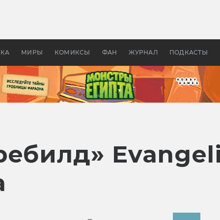
 фильмы смотреть в
Как создавались «Страшил
те 2026? В мире —
фильм, без которого не б
липсис, в России —
бы «Властелина колец»
ие комедии
УКА
МИРЫ
КОМИКСЫ
ФАН
ЖУРНАЛ
ПОДКАСТЫ
ребилд» Evangel
а