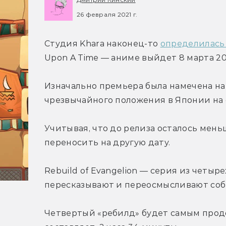
26 февраля 2021 г.
Студия Khara наконец-то 
определилась 
Upon A Time — аниме выйдет 8 марта 20
Изначально премьера была намечена на 2
чрезвычайного положения в Японии на ф
Учитывая, что до релиза осталось меньш
переносить на другую дату.
Rebuild of Evangelion — серия из четы
пересказывают и переосмысливают собы
Четвертый «ребилд» будет самым прод