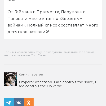
14131
От Геймана и Пратчетта, Перумова и 
Панова, и много книг по «Звёздным 
войнам». Полный список составляет много 
десятков названий!
Если вы нашли опечатку, пожалуйста, выделите фрагмент
текста и нажмите Ctrl+Enter.
Кот-император
Emperor of catkind. I are controls the spice, I
are controls the Universe.