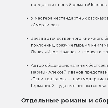
представит новый роман «Человек 
У мастера нестандартных рассказо
«Смерти.net».
Звезда отечественного книжного б
поклонниц сразу четырьмя книгами
Луна», «Илос. Начало» и «Невеста Но
Автор общенациональных бестселле
Пармы» Алексей Иванов представит
«Тени тевтонов» — постмодернистс
Германией, куда вмешиваются дьяв
Отдельные романы и сб