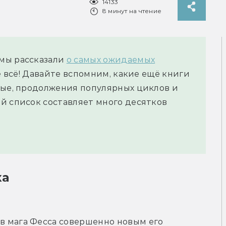
14133
8 минут на чтение
мы рассказали
о самых ожидаемых
не всё! Давайте вспомним, какие ещё книги
ные, продолжения популярных циклов и
й список составляет много десятков
ка
 мага Фесса совершенно новым его 