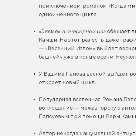
приключением, романом «Когда ми
одноименного цикла.
«Эксмо» 
в очередной раз
 обещает в
Камши. На этот раз есть даже графи
— «Весенний Излом» выйдет весной,
башней» уже в конце осени. Неуже
У Вадима Панова весной выйдет ро
откроет новый цикл.
Популярная вселенная Романа Папсу
воплощение — межавторскую антол
Папсуевым при помощи Веры Камш
Автор некогда нашумевшей антиут