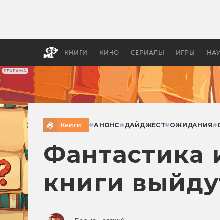
Какие
авгус
апока
детск
КНИГИ
КИНО
СЕРИАЛЫ
ИГРЫ
НА
РЕКЛАМА
Книги
#
АНОНС
#
ДАЙДЖЕСТ
#
ОЖИДАНИЯ
#
Фантастика и
книги выйду
Борис Невский