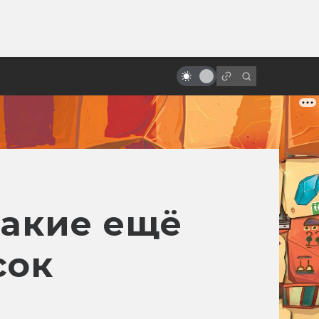
ы»:
ыло
Как в России экранизировали
свою же фантастику
какие ещё
сок