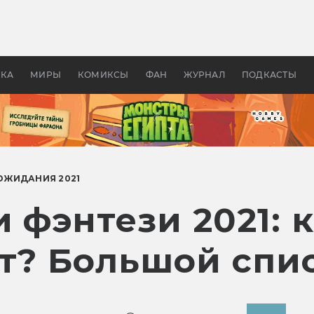
 фильмы смотреть в
Как создавались «Страшил
те 2026? В мире —
фильм, без которого не б
липсис, в России —
бы «Властелина колец»
ие комедии
УКА
МИРЫ
КОМИКСЫ
ФАН
ЖУРНАЛ
ПОДКАСТЫ
ОЖИДАНИЯ 2021
 фэнтези 2021: 
т? Большой спи