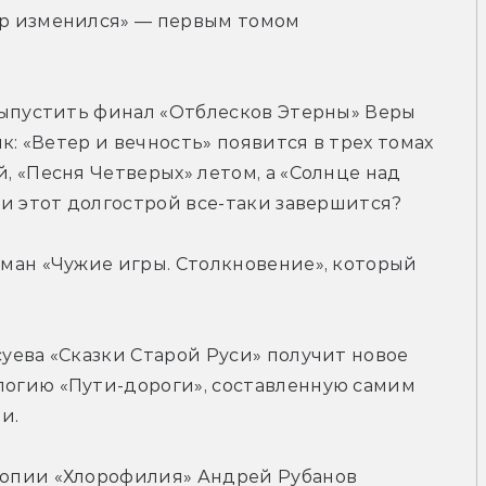
р изменился» — первым томом 
ыпустить финал «Отблесков Этерны» Веры 
к: «Ветер и вечность» появится в трех томах 
 «Песня Четверых» летом, а «Солнце над 
ли этот долгострой все-таки завершится?
ман «Чужие игры. Столкновение», который 
ева «Сказки Старой Руси» получит новое 
огию «Пути-дороги», составленную самим 
и.
опии «Хлорофилия» Андрей Рубанов 