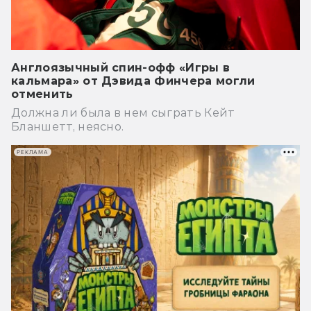
Англоязычный спин-офф «Игры в
кальмара» от Дэвида Финчера могли
отменить
Должна ли была в нем сыграть Кейт
Бланшетт, неясно.
РЕКЛАМА